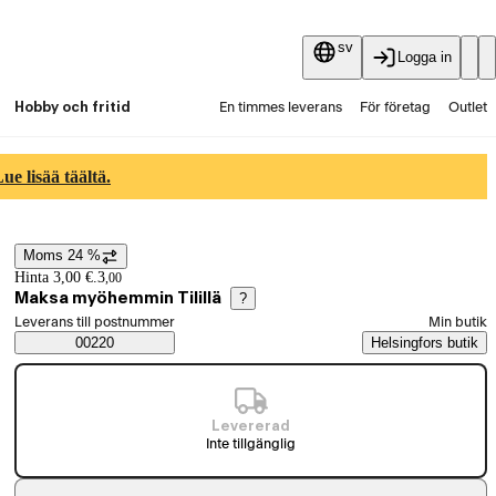
sv
Logga in
Hobby och fritid
En timmes leverans
För företag
Outlet
Fyndpartier
Guider och artiklar
Vaihtokauppa
e lisää täältä.
Tjänster
Aktuellt
Moms 24 %
Prisinformation
Hinta 3,00 €.
3
,
00
Maksa myöhemmin Tilillä
?
Välj beställningssätt
Leverans till postnummer
Min butik
Saatavuustiedot
00220
Helsingfors butik
Levererad
Inte tillgänglig