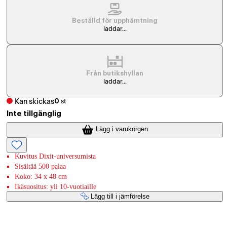
Beställd för upphämtning
laddar...
Från butikshyllan
laddar...
Kan skickas
0
st
Inte tillgänglig
Lägg i varukorgen
Kuvitus Dixit-universumista
Sisältää 500 palaa
Koko: 34 x 48 cm
Ikäsuositus: yli 10-vuotiaille
Lägg till i jämförelse