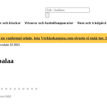
or och klockor
Vitvaror och hushållsapparater
Hem och trädgård
 on vanhempi selain, jota Verkkokauppa.com-sivusto ei enää tue. Lu
rodukt 813601
palaa
ld 7
duktbild 8
a produktbild 9
Visa produktbild 10
Visa produktbild 11
Visa produktbild 12
Visa produktbild 13
Visa produktbild 14
Visa produktbild 15
Visa produktbild 16
Visa produktbild 17
Visa produktbild 18
tora bild