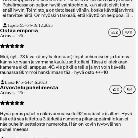
Puhelimessa on paljon hyviä vaihtoehtoja, kun aistit eivät toimi
enää hyvin. Toimintoja on tietoisesti vähän, koska käyttäjäryhmä
ei tarvitse niitä. On myöskin tärkeää, että käyttö on helppoa. Ei
saa olla mitään vaihtoehtoisia toimintoja, jotka vain sekoittavat.
Tapster
55–64v
19.12.2023
Kun perustoiminnat ovat helpot, käyttäjällä on hyvä ja turvallinen
Ostaa emporia
mieli. Puhelimen käyttöjärjestelmä on tietenkin alkeellinen. Siitä
2
11
Arvosana 5/5
seuraa, että yhteystiedot joutuu siirtämään käsin. Yritin liittää
muistitikulla olleet yhteystiedot laitteen usb-c liittimen kautta.
Puhelin ei tunnistanut sitä. Puhelin ei myöskään tunnistanut
viestinä lähetettyä käyntikorttia. En tiedä, miten tämän asian laita
Moi, nyt -23 kiva känny harkintaan:) linjat puhumiseen ja toimiva
on kilpailijoissa. Epäilen, että sama.
känny korvaan ja varmana kuuluu soittoääni. Tässä ei olekkaan
kameraa eikä lamppua. 4G vie pitkille teille ja nyt voin kävellä
rauhassa 8km moi hankkimaan tää - hyvä osto +++10
Lasse R
45–54v
4.6.2023
Arvostelu puhelimesta
0
1
Arvosana 4/5
Hyvä perus puhelin näkövammaiselle 92 vuotiaalle isälleni. Hyvä
lisä että saa laitettua 3 tärkeää numeroa pikanäppäimille kun ei
näe puhelinluettelosta numeroita. Hän on kovin tyytyväinen
puhelimeensa