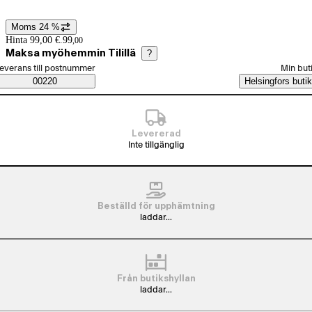
Moms 24 %
Prisinformation
Hinta 99,00 €.
99
,
00
Maksa myöhemmin Tilillä
?
älj beställningssätt
everans till postnummer
Min but
Saatavuustiedot
00220
Helsingfors butik
Levererad
Inte tillgänglig
Beställd för upphämtning
laddar...
Från butikshyllan
laddar...