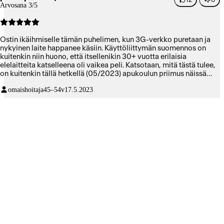
Arvosana 3/5
Ostin ikäihmiselle tämän puhelimen, kun 3G-verkko puretaan ja
nykyinen laite happanee käsiin. Käyttöliittymän suomennos on
kuitenkin niin huono, että itsellenikin 30+ vuotta erilaisia
elelaitteita katselleena oli vaikea peli. Katsotaan, mitä tästä tulee,
on kuitenkin tällä hetkellä (05/2023) apukoulun priimus näissä
läpällisissä peruspuhelimissa ja hakkasi esim. Dorot ja Nokia
omaishoitaja
45–54v
17.5.2023
2660:n mennen tullen.