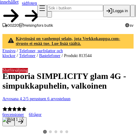
innehållet
sidfoten
Logga in
00220
Helsingfors butik
sv
Käytössäsi on vanhempi selain, jota Verkkokauppa.com-
sivusto ei enää tue. Lue lisää täältä.
Etusivu
/
Telefoner, surfplattor och
klockor
/
Telefoner
/
Bastelefoner
/
Produkt 813544
Slutförsäljning
Emporia SIMPLICITY glam 4G -
simpukkapuhelin, valkoinen
Arvosana 4.2/5 perustuen 6 arvosteluun
6
recensioner
6
frågor
Produktbilder och videor
Visa produktbild 2
Visa produktbild 3
Visa produktbild 4
Visa produktbild 5
Visa produktbild 1