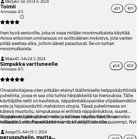
Merja
65 tai yli
14.6.2024
Toimii
1
1
Arvosana 4/5
Ihan hyvä seniorille, joka ei osaa mitään monimutkaista käyttää.
Ainoa erikoinen ominaisuus on soittoäänen mykistys, jota varten
pitää asettaa aika, jolloin äänet palautuvat. Se on turhan
monimutkaista.
Make
45–54v
24.5.2024
Simpukka varttuneelle
4
2
Arvosana 4/5
Omaishoitajana olen pitkään etsinyt ikäihmiselle helppokäyttöistä
puhelinta, jossa ei saa olla turhia härpäkkeitä tai hienouksia. Tälle
käyttäjälle netti on kauhistus, näppäinlukkopainike ylipääsemätön
este ja hipaisunäyttö mahdoton utopia. Tässä puhelimessa on
kätevä muotoilu, simpukassa ei erillistä näppäinlukkoa, suuret
näppäimet kankeille sormille ja kookas näyttö. Käyttö on melko
Toistaiseksi jätin puhelimeen tavallisen takakannen, ilman
selkeätä. Luettelopainikkeen symboli saisi tosin olla suurempi, Nyt
hätäpainiketta. Peruskäyttö toimii, käyttäjä hidastuu....
se on usein hakusessa. Radio ja kuuloke ovat tälle käyttäjälle
Jompe
55–64v
19.1.2024
turhia. Hätäsoittopainike on kaksipiippuinen juttu, kun käyttäjä
peruspuhelin, mutta...
näpelöi kaikkea mahdollista.
12
0