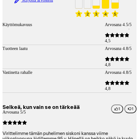
Kirjoita arvostelu
1
2
3
4
5
Käyttömukavuus
Arvosana 4.5/5
4,5
Tuotteen laatu
Arvosana 4.8/5
4,8
Vastinetta rahalle
Arvosana 4.8/5
4,8
Selkeä, kun vain se on tärkeää
1
1
Arvosana 5/5
Virittelimme tämän puhelimen siskoni kanssa viime
viikonloppuna äidillemme 95 v. Hänellä on heikko näkö ja kuulo.