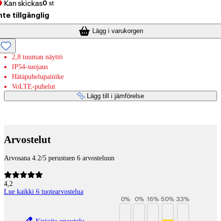
Kan skickas
0
st
nte tillgänglig
Lägg i varukorgen
2,8 tuuman näyttö
IP54-suojaus
Hätäpuhelupainike
VoLTE-puhelut
Lägg till i jämförelse
Betaltjänster
Arvostelut
Arvosana 4.2/5 perustuen 6 arvosteluun
4,2
Lue kaikki 6 tuotearvostelua
0
%
0
%
16
%
50
%
33
%