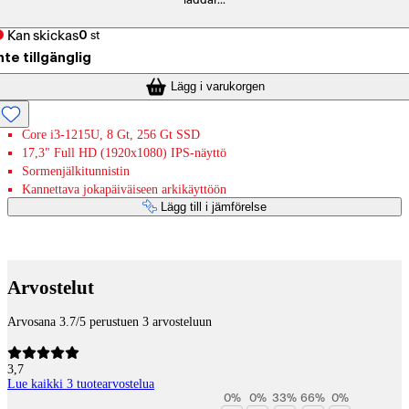
laddar...
Kan skickas
0
st
nte tillgänglig
Lägg i varukorgen
Core i3-1215U, 8 Gt, 256 Gt SSD
17,3" Full HD (1920x1080) IPS-näyttö
Sormenjälkitunnistin
Kannettava jokapäiväiseen arkikäyttöön
Lägg till i jämförelse
Betaltjänster
Arvostelut
Arvosana 3.7/5 perustuen 3 arvosteluun
3,7
Lue kaikki 3 tuotearvostelua
0
%
0
%
33
%
66
%
0
%