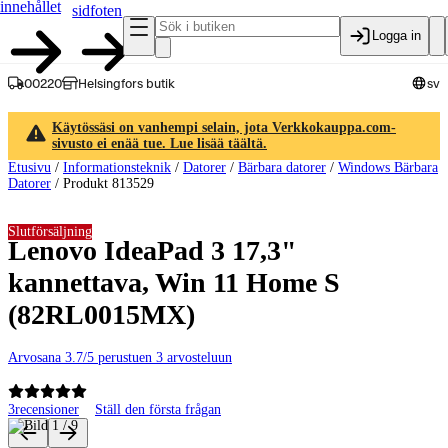
innehållet
sidfoten
Logga in
00220
Helsingfors butik
sv
Käytössäsi on vanhempi selain, jota Verkkokauppa.com-
sivusto ei enää tue. Lue lisää täältä.
Etusivu
/
Informationsteknik
/
Datorer
/
Bärbara datorer
/
Windows Bärbara
Datorer
/
Produkt 813529
Slutförsäljning
Lenovo IdeaPad 3 17,3"
kannettava, Win 11 Home S
(82RL0015MX)
Arvosana 3.7/5 perustuen 3 arvosteluun
3
recensioner
Ställ den första frågan
Produktbilder och videor