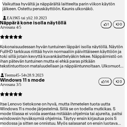
Vaikuttaa hyvältä ja näppärältä laitteelta parin viikon käytön
jälkeen. Ostettu peruskäyttöön. Kaunis ulkonäkö.
EA19
65 tai yli
2.10.2023
Näppärä kone isolla näytöllä
1
0
Arvosana 4/5
Kokonaisuudessan hyvän tuntuinen läppäri isolla näytöllä. Näytön
FullHD tarkkuus riittää hyvin normaaliin päivittäiseen käyttöön ja
toki sillä jotain kevyttä kuvankäsittelyäkin tekee. Näppäimistö on
ihan pätevän tuntuinen mutta ei ehkä paras pitkään
tekstintuottoon mataluudellaan ja näppäintunnoltaan. Ulkomuoto
on mukavan ohut ja kone kulkee hyvin mukana kunhan vaan
Teemu
45–54v
28.9.2023
laukkuun mahtuu. Windows 11 S ei ehkä suoraan paketista ole
Windows 11 s mode
paras vaihtoehto mutta S-moodista pääsee helposti eroon ja sen
14
3
Arvosana 3/5
jälkeen kone toimii kuten muutkin Windows 11 koneet. Ihan kelpo
paketti monenlaiseen hommaan.
Itse Lenovo tietokone on hyvä, mutta ihmetelen tuota uutta
Windows 11 s mode järjestelmä. Sillä se on todella mutkikas. S
mode tilassa ei voida asentaa mitäään ohjelmia tai ajureita, paitsi
windowsin hyväksymiä ohjelmia. Täytyy ensin kirjautua pois S
modossa ja sitten se onnistuu. Myös salasanat on ensin luotava