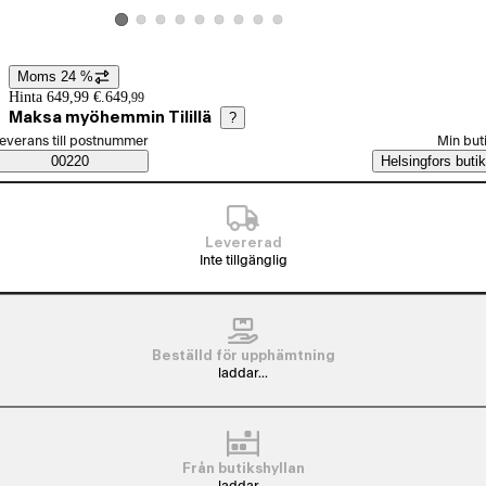
Visa produktbild 2
Visa produktbild 3
Visa produktbild 4
Visa produktbild 5
Visa produktbild 6
Visa produktbild 7
Visa produktbild 8
Visa produktbild 9
Visa produktbild 1
Moms 24 %
Prisinformation
Hinta 649,99 €.
649
,
99
Maksa myöhemmin Tilillä
?
älj beställningssätt
everans till postnummer
Min but
Saatavuustiedot
00220
Helsingfors butik
Levererad
Inte tillgänglig
Beställd för upphämtning
laddar...
Från butikshyllan