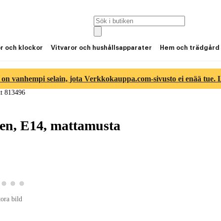
or och klockor
Vitvaror och hushållsapparater
Hem och trädgård
 on vanhempi selain, jota Verkkokauppa.com-sivusto ei enää tue. Lu
t 813496
nen, E14, mattamusta
duktbild 2
a produktbild 3
Visa produktbild 4
Visa produktbild 5
Visa produktbild 6
ktbild 1
tora bild