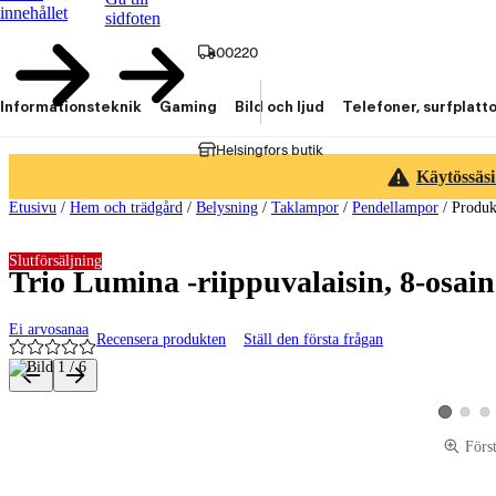
innehållet
sidfoten
00220
Informationsteknik
Gaming
Bild och ljud
Telefoner, surfplatt
Helsingfors butik
Käytössäsi
Etusivu
/
Hem och trädgård
/
Belysning
/
Taklampor
/
Pendellampor
/
Produk
Slutförsäljning
Trio Lumina -riippuvalaisin, 8-osai
Ei arvosanaa
Recensera produkten
Ställ den första frågan
Produktbilder och videor
Visa pro
Vis
Visa produ
Förs