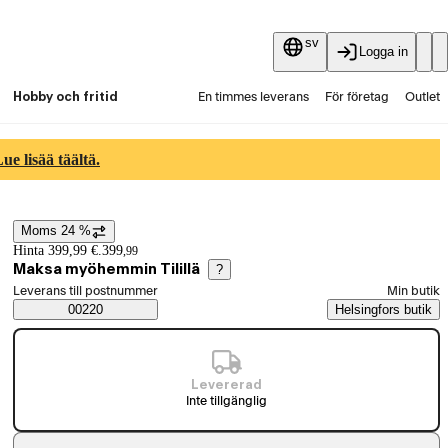
sv
Logga in
Hobby och fritid
En timmes leverans
För företag
Outlet
Fyndpartier
Guider och artiklar
Vaihtokauppa
e lisää täältä.
Tjänster
Aktuellt
Moms 24 %
Prisinformation
Hinta 399,99 €.
399
,
99
Maksa myöhemmin Tilillä
?
Välj beställningssätt
Leverans till postnummer
Min butik
Saatavuustiedot
00220
Helsingfors butik
Levererad
Inte tillgänglig