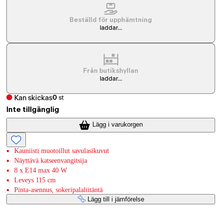
Beställd för upphämtning
laddar...
Från butikshyllan
laddar...
Kan skickas
0
st
Inte tillgänglig
Lägg i varukorgen
Kauniisti muotoillut savulasikuvut
Näyttävä katseenvangitsija
8 x E14 max 40 W
Leveys 115 cm
Pinta-asennus, sokeripalaliitäntä
Lägg till i jämförelse