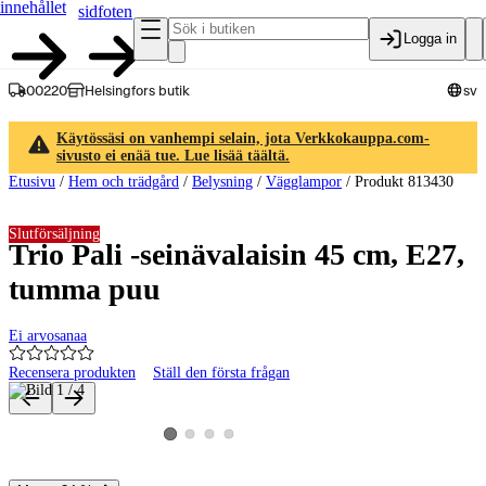
innehållet
sidfoten
Logga in
00220
Helsingfors butik
sv
Käytössäsi on vanhempi selain, jota Verkkokauppa.com-
sivusto ei enää tue. Lue lisää täältä.
Etusivu
/
Hem och trädgård
/
Belysning
/
Vägglampor
/
Produkt 813430
Slutförsäljning
Trio Pali -seinävalaisin 45 cm, E27,
tumma puu
Ei arvosanaa
Recensera produkten
Ställ den första frågan
Produktbilder och videor
Visa produktbild 2
Visa produktbild 3
Visa produktbild 4
Visa produktbild 1