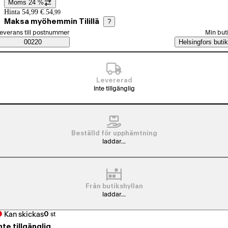
Moms 24 %
Prisinformation
Hinta 54,99 €.
54
,
99
Maksa myöhemmin Tilillä
?
älj beställningssätt
everans till postnummer
Min but
Saatavuustiedot
00220
Helsingfors butik
Levererad
Inte tillgänglig
Beställd för upphämtning
laddar...
Från butikshyllan
laddar...
Kan skickas
0
st
nte tillgänglig