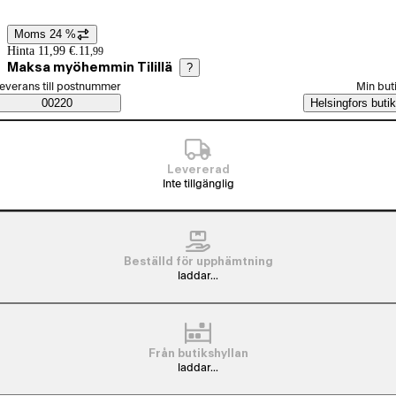
Moms 24 %
Prisinformation
Hinta 11,99 €.
11
,
99
Maksa myöhemmin Tilillä
?
älj beställningssätt
everans till postnummer
Min but
Saatavuustiedot
00220
Helsingfors butik
Levererad
Inte tillgänglig
Beställd för upphämtning
laddar...
Från butikshyllan
laddar...