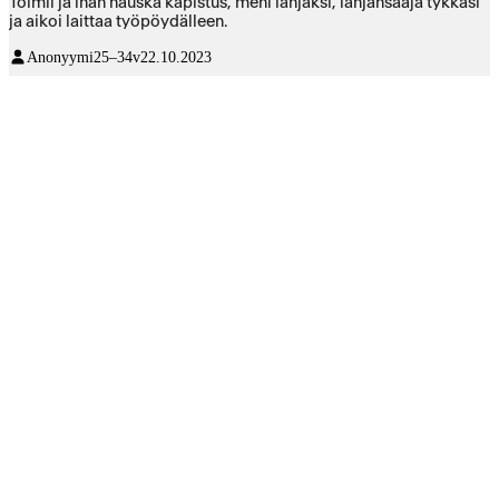
Toimii ja ihan hauska kapistus, meni lahjaksi, lahjansaaja tykkäsi
ja aikoi laittaa työpöydälleen.
Anonyymi
25–34v
22.10.2023