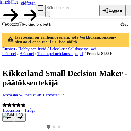
innehållet
sidfoten
Logga in
00220
Helsingfors butik
sv
Käytössäsi on vanhempi selain, jota Verkkokauppa.com-
sivusto ei enää tue. Lue lisää täältä.
Etusivu
/
Hobby och fritid
/
Leksaker
/
Sällskapsspel och
brädspel
/
Brädspel
/
Tankespel och kunskapsspel
/
Produkt 813310
Kikkerland Small Decision Maker -
päätöksentekijä
Arvosana 5/5 perustuen 1 arvosteluun
1
recension
1
fråga
Produktbilder och videor
Visa produktbild 2
Visa produktbild 3
Visa produktbild 1