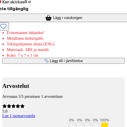
Kan skickas
0
st
nte tillgänglig
Lägg i varukorgen
Erinomainen lahjaidea!
Metallinen heiluripallo
Tekstipohjainen alusta (ENG)
Materiaali: ABS ja metalli
Koko: 7 x 7 x 1 cm
Lägg till i jämförelse
Betaltjänster
Arvostelut
Arvosana 5/5 perustuen 1 arvosteluun
5,0
Lue 1 tuotearvostelu
0
%
0
%
0
%
0
%
100
%