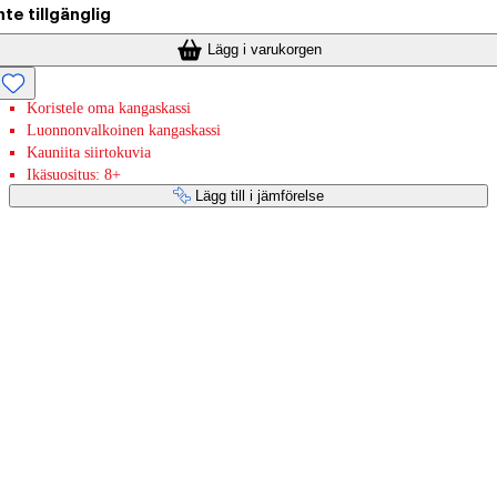
nte tillgänglig
Lägg i varukorgen
Koristele oma kangaskassi
Luonnonvalkoinen kangaskassi
Kauniita siirtokuvia
Ikäsuositus: 8+
Lägg till i jämförelse
Betaltjänster