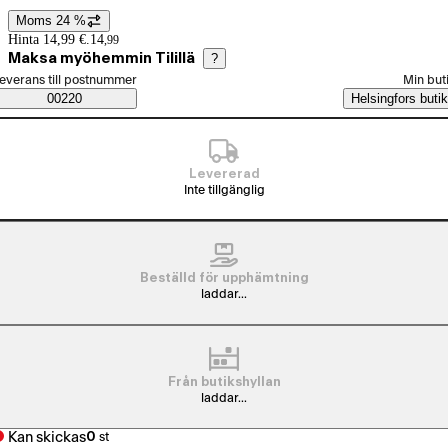
Moms 24 %
Prisinformation
Hinta 14,99 €.
14
,
99
Maksa myöhemmin Tilillä
?
älj beställningssätt
everans till postnummer
Min but
Saatavuustiedot
00220
Helsingfors butik
Levererad
Inte tillgänglig
Beställd för upphämtning
laddar...
Från butikshyllan
laddar...
Kan skickas
0
st