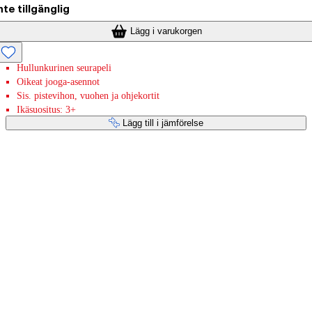
nte tillgänglig
Lägg i varukorgen
Hullunkurinen seurapeli
Oikeat jooga-asennot
Sis. pistevihon, vuohen ja ohjekortit
Ikäsuositus: 3+
Lägg till i jämförelse
Betaltjänster