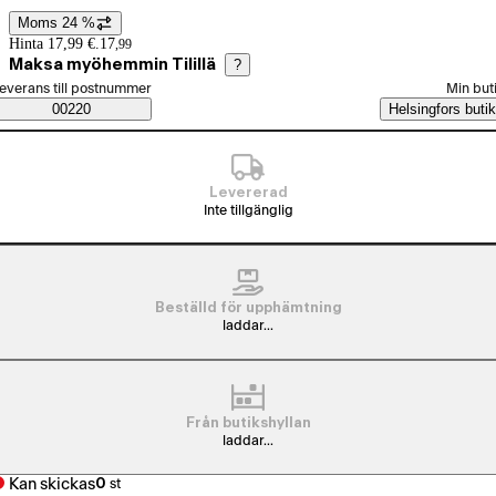
Moms 24 %
Prisinformation
Hinta 17,99 €.
17
,
99
Maksa myöhemmin Tilillä
?
älj beställningssätt
everans till postnummer
Min but
Saatavuustiedot
00220
Helsingfors butik
Levererad
Inte tillgänglig
Beställd för upphämtning
laddar...
Från butikshyllan
laddar...
Kan skickas
0
st