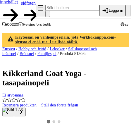
innehållet
sidfoten
Logga in
00220
Helsingfors butik
sv
Käytössäsi on vanhempi selain, jota Verkkokauppa.com-
sivusto ei enää tue. Lue lisää täältä.
Etusivu
/
Hobby och fritid
/
Leksaker
/
Sällskapsspel och
brädspel
/
Brädspel
/
Familjespel
/
Produkt 813052
Kikkerland Goat Yoga -
tasapainopeli
Ei arvosanaa
Recensera produkten
Ställ den första frågan
Produktbilder och videor
Visa produktbild 2
Visa produktbild 3
Visa produktbild 1