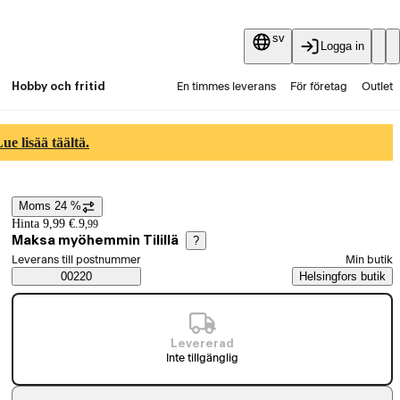
sv
Logga in
Hobby och fritid
En timmes leverans
För företag
Outlet
Fyndpartier
Guider och artiklar
Vaihtokauppa
e lisää täältä.
Tjänster
Aktuellt
Moms 24 %
Prisinformation
Hinta 9,99 €.
9
,
99
Maksa myöhemmin Tilillä
?
Välj beställningssätt
Leverans till postnummer
Min butik
Saatavuustiedot
00220
Helsingfors butik
Levererad
Inte tillgänglig