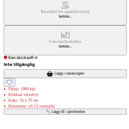
Beställd för upphämtning
laddar...
Från butikshyllan
laddar...
Kan skickas
0
st
Inte tillgänglig
Lägg i varukorgen
Paloja: 1000 kpl
Kirkkaat värisävyt
Koko: 50 x 70 cm
Ikäsuositus: yli 12-vuotiaille
Lägg till i jämförelse