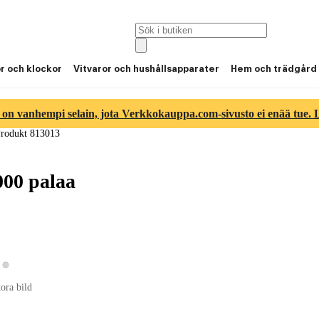
or och klockor
Vitvaror och hushållsapparater
Hem och trädgård
 on vanhempi selain, jota Verkkokauppa.com-sivusto ei enää tue. Lu
rodukt 813013
000 palaa
Visa produktbild 2
sa produktbild 1
tora bild