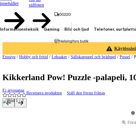
innehållet
sidfoten
00220
Informationsteknik
Gaming
Bild och ljud
Telefoner, surfplatt
Helsingfors butik
Käytössäsi
Etusivu
/
Hobby och fritid
/
Leksaker
/
Sällskapsspel och brädspel
/
Pussel
/
P
Kikkerland Pow! Puzzle -palapeli, 1
Ei arvosanaa
Recensera produkten
Ställ den första frågan
Produktbilder och videor
Vi
Förs