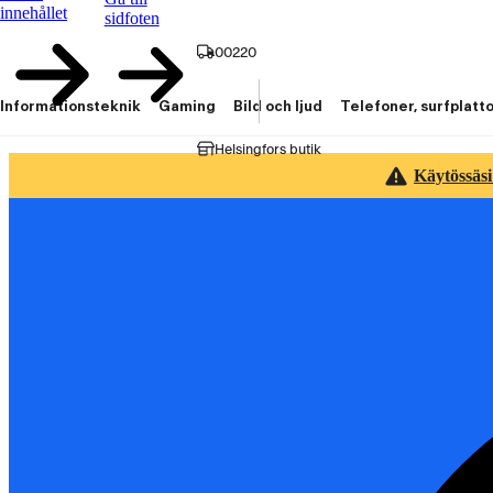
innehållet
sidfoten
00220
Informationsteknik
Gaming
Bild och ljud
Telefoner, surfplatt
Helsingfors butik
Käytössäsi