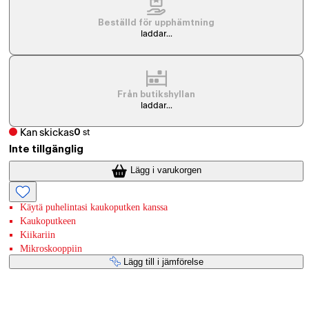
Beställd för upphämtning
laddar...
Från butikshyllan
laddar...
Kan skickas
0
st
Inte tillgänglig
Lägg i varukorgen
Käytä puhelintasi kaukoputken kanssa
Kaukoputkeen
Kiikariin
Mikroskooppiin
Lägg till i jämförelse