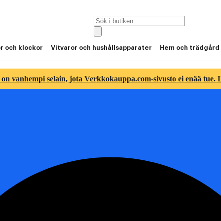
or och klockor
Vitvaror och hushållsapparater
Hem och trädgård
 on vanhempi selain, jota Verkkokauppa.com-sivusto ei enää tue. Lu