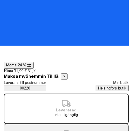
Moms 24 %
Prisinformation
Hinta 31,99 €.
31
,
99
Maksa myöhemmin Tilillä
?
Välj beställningssätt
Leverans till postnummer
Min butik
Saatavuustiedot
00220
Helsingfors butik
Levererad
Inte tillgänglig