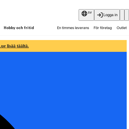
sv
Logga in
Hobby och fritid
En timmes leverans
För företag
Outlet
Fyndpartier
Guider och artiklar
Vaihtokauppa
e lisää täältä.
Tjänster
Aktuellt