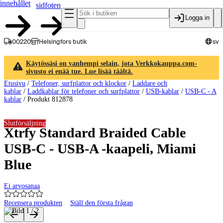
innehållet
sidfoten
Logga in
00220
Helsingfors butik
sv
Käytössäsi on vanhempi selain, jota Verkkokauppa.com-
sivusto ei enää tue. Lue lisää täältä.
Etusivu
/
Telefoner, surfplattor och klockor
/
Laddare och
kablar
/
Laddkablar för telefoner och surfplattor
/
USB-kablar
/
USB-C - A
kablar
/
Produkt 812878
Slutförsäljning
Xtrfy Standard Braided Cable
USB-C - USB-A -kaapeli, Miami
Blue
Ei arvosanaa
Recensera produkten
Ställ den första frågan
Produktbilder och videor