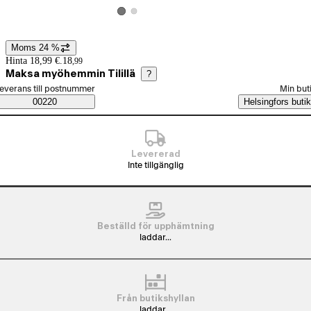
Visa produktbild 2
Visa produktbild 1
Moms 24 %
Prisinformation
Hinta 18,99 €.
18
,
99
Maksa myöhemmin Tilillä
?
älj beställningssätt
everans till postnummer
Min but
Saatavuustiedot
00220
Helsingfors butik
Levererad
Inte tillgänglig
Beställd för upphämtning
laddar...
Från butikshyllan
laddar...