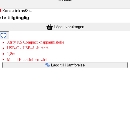
Kan skickas
0
st
nte tillgänglig
Lägg i varukorgen
Xtrfy K5 Compact -näppäimistölle
USB-C - USB-A -liitäntä
1,8m
Miami Blue sininen väri
Lägg till i jämförelse
Betaltjänster