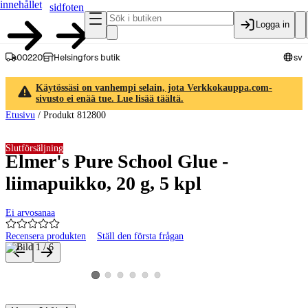
innehållet
sidfoten
Logga in
00220
Helsingfors butik
sv
Käytössäsi on vanhempi selain, jota Verkkokauppa.com-
sivusto ei enää tue. Lue lisää täältä.
Etusivu
/
Produkt 812800
Slutförsäljning
Elmer's Pure School Glue -
liimapuikko, 20 g, 5 kpl
Ei arvosanaa
Recensera produkten
Ställ den första frågan
Produktbilder och videor
Visa produktbild 2
Visa produktbild 3
Visa produktbild 4
Visa produktbild 5
Visa produktbild 6
Visa produktbild 1