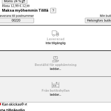
Moms 24 %
Prisinformation
Hinta 12,99 €.
12
,
99
Maksa myöhemmin Tilillä
?
älj beställningssätt
everans till postnummer
Min but
Saatavuustiedot
00220
Helsingfors butik
Levererad
Inte tillgänglig
Beställd för upphämtning
laddar...
Från butikshyllan
laddar...
Kan skickas
0
st
nte tillgänglig