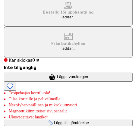
Beställd för upphämtning
laddar...
Från butikshyllan
laddar...
Kan skickas
0
st
Inte tillgänglig
Lägg i varukorgen
Tosipelaajan korttiluola!
Tilaa korteille ja pelivälineille
Nexofyber-päällinen ja mikrokuituvuori
Magneettikiinnitteiset sivupaneelit
Ulosvedettävät laatikot
Lägg till i jämförelse