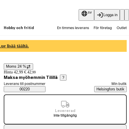
sv
Logga in
Hobby och fritid
En timmes leverans
För företag
Outlet
Fyndpartier
Guider och artiklar
Vaihtokauppa
e lisää täältä.
Tjänster
Aktuellt
Moms 24 %
Prisinformation
Hinta 42,99 €.
42
,
99
Maksa myöhemmin Tilillä
?
Välj beställningssätt
Leverans till postnummer
Min butik
Saatavuustiedot
00220
Helsingfors butik
Levererad
Inte tillgänglig