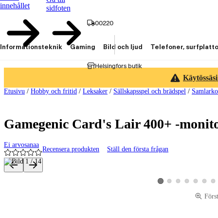
innehållet
sidfoten
00220
Informationsteknik
Gaming
Bild och ljud
Telefoner, surfplatt
Helsingfors butik
Käytössäsi
Etusivu
/
Hobby och fritid
/
Leksaker
/
Sällskapsspel och brädspel
/
Samlarko
Gamegenic Card's Lair 400+ -monito
Ei arvosanaa
Recensera produkten
Ställ den första frågan
Produktbilder och videor
Visa produktbild 2
Visa produktbild 3
Visa produktbild 4
Visa produktbi
Visa pro
Vis
Visa produktbild 1
Förs