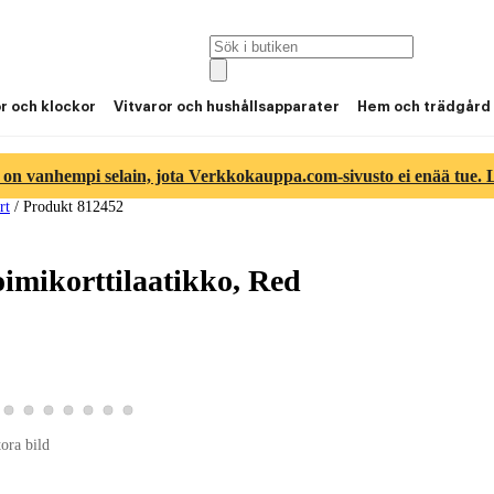
or och klockor
Vitvaror och hushållsapparater
Hem och trädgård
 on vanhempi selain, jota Verkkokauppa.com-sivusto ei enää tue. Lu
rt
/
Produkt 812452
imikorttilaatikko, Red
ld 5
duktbild 6
a produktbild 7
Visa produktbild 8
Visa produktbild 9
Visa produktbild 10
Visa produktbild 11
Visa produktbild 12
Visa produktbild 13
Visa produktbild 14
tora bild