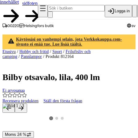
innehållet
sidfoten
Logga in
00220
Helsingfors butik
sv
Käytössäsi on vanhempi selain, jota Verkkokauppa.com-
sivusto ei enää tue. Lue lisää täältä.
Etusivu
/
Hobby och fritid
/
Sport
/
Friluftsliv och
camping
/
Pannlampor
/
Produkt 812164
Bilby otsavalo, lila, 400 lm
Ei arvosanaa
Recensera produkten
Ställ den första frågan
Produktbilder och videor
Visa produktbild 2
Visa produktbild 3
Visa produktbild 1
Moms 24 %