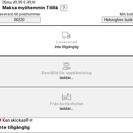
Prisinformation
Hinta 49,99 €.
49
,
99
Maksa myöhemmin Tilillä
?
älj beställningssätt
everans till postnummer
Min but
Saatavuustiedot
00220
Helsingfors butik
Levererad
Inte tillgänglig
Beställd för upphämtning
laddar...
Från butikshyllan
laddar...
Kan skickas
0
st
nte tillgänglig