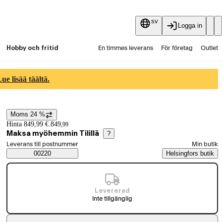
sv
Logga in
Hobby och fritid
En timmes leverans
För företag
Outlet
Fyndpartier
Guider och artiklar
Vaihtokauppa
e lisää täältä.
Tjänster
Aktuellt
Moms 24 %
Prisinformation
Hinta 849,99 €.
849
,
99
Maksa myöhemmin Tilillä
?
Välj beställningssätt
Leverans till postnummer
Min butik
Saatavuustiedot
00220
Helsingfors butik
Levererad
Inte tillgänglig