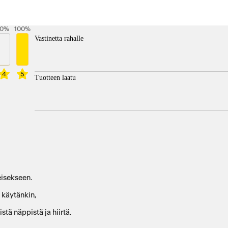
0
%
100
%
Vastinetta rahalle
4
5
Tuotteen laatu
eisekseen.
 käytänkin,
tä näppistä ja hiirtä.