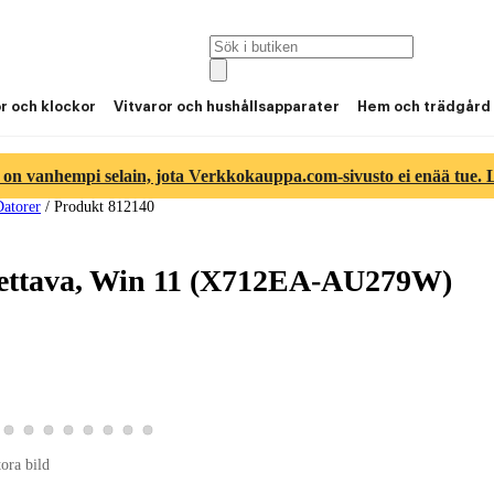
or och klockor
Vitvaror och hushållsapparater
Hem och trädgård
 on vanhempi selain, jota Verkkokauppa.com-sivusto ei enää tue. Lu
atorer
/
Produkt 812140
nettava, Win 11 (X712EA-AU279W)
ld 6
duktbild 7
a produktbild 8
Visa produktbild 9
Visa produktbild 10
Visa produktbild 11
Visa produktbild 12
Visa produktbild 13
Visa produktbild 14
Visa produktbild 15
Visa produktbild 16
tora bild