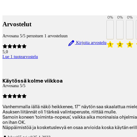
Betaltjänster
0
%
0
%
0
%
Arvostelut
Arvosana 5/5 perustuen 1 arvosteluun
Kirjoita arvostelu
1
2
3
5,0
Lue 1 tuotearvostelu
Käytössä kolme viikkoa
Arvosana 5/5
Vanhemmalla iällä näkö heikkenee, 17" näytön saa skaalattua miel
Asuksen liitännät oli 1 tärkeä valintaperuste, riittää mulle.
Samoin koneen 'toiminta-nopeus', vaikka aika moninaisia ohjelmia
on ihan OK.
Näppäimistöä ja kosketuslevyä en osaa arvioida koska käytän erillis