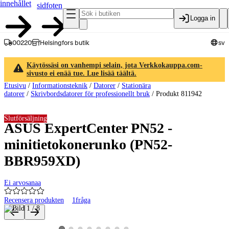
innehållet
sidfoten
Logga in
00220
Helsingfors butik
sv
Käytössäsi on vanhempi selain, jota Verkkokauppa.com-
sivusto ei enää tue. Lue lisää täältä.
Etusivu
/
Informationsteknik
/
Datorer
/
Stationära
datorer
/
Skrivbordsdatorer för professionellt bruk
/
Produkt 811942
Slutförsäljning
ASUS ExpertCenter PN52 -
minitietokonerunko (PN52-
BBR959XD)
Ei arvosanaa
Recensera produkten
1
fråga
Produktbilder och videor