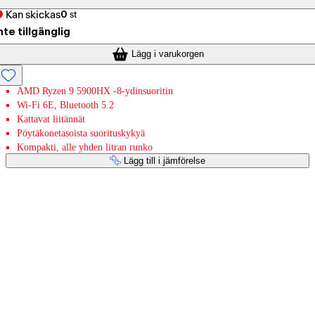
Kan skickas
0
st
nte tillgänglig
Lägg i varukorgen
AMD Ryzen 9 5900HX -8-ydinsuoritin
Wi-Fi 6E, Bluetooth 5.2
Kattavat liitännät
Pöytäkonetasoista suorituskykyä
Kompakti, alle yhden litran runko
Lägg till i jämförelse
Betaltjänster