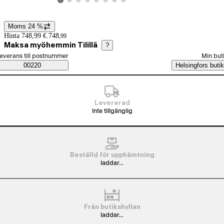
Visa produktbild 2
Visa produktbild 3
Visa produktbild 4
Visa produktbild 5
Visa produktbild 6
Visa produktbild 7
Visa produktbild 8
Visa produktbild 1
Moms 24 %
Prisinformation
Hinta 748,99 €.
748
,
99
Maksa myöhemmin Tilillä
?
älj beställningssätt
everans till postnummer
Min but
Saatavuustiedot
00220
Helsingfors butik
Levererad
Inte tillgänglig
Beställd för upphämtning
laddar...
Från butikshyllan
laddar...