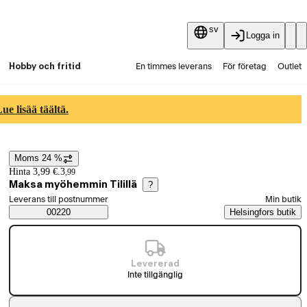
sv
Logga in
Hobby och fritid
En timmes leverans
För företag
Outlet
Fyndpartier
Guider och artiklar
Vaihtokauppa
e lisää täältä.
Tjänster
Aktuellt
Moms 24 %
Prisinformation
Hinta 3,99 €.
3
,
99
Maksa myöhemmin Tilillä
?
Välj beställningssätt
Leverans till postnummer
Min butik
Saatavuustiedot
00220
Helsingfors butik
Levererad
Inte tillgänglig