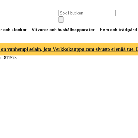
or och klockor
Vitvaror och hushållsapparater
Hem och trädgård
 on vanhempi selain, jota Verkkokauppa.com-sivusto ei enää tue. Lu
kt 811573