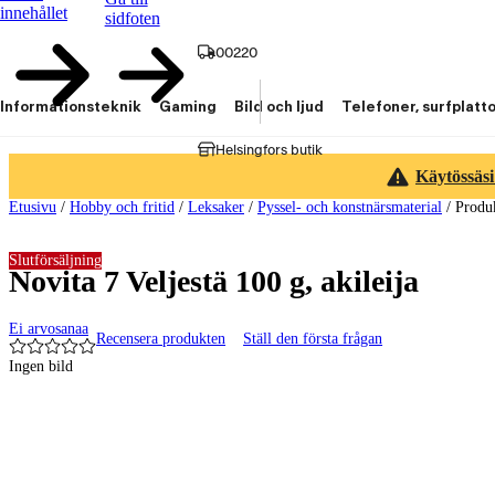
innehållet
sidfoten
00220
Informationsteknik
Gaming
Bild och ljud
Telefoner, surfplatt
Helsingfors butik
Käytössäsi
Etusivu
/
Hobby och fritid
/
Leksaker
/
Pyssel- och konstnärsmaterial
/
Produ
Slutförsäljning
Novita 7 Veljestä 100 g, akileija
Ei arvosanaa
Recensera produkten
Ställ den första frågan
Ingen bild