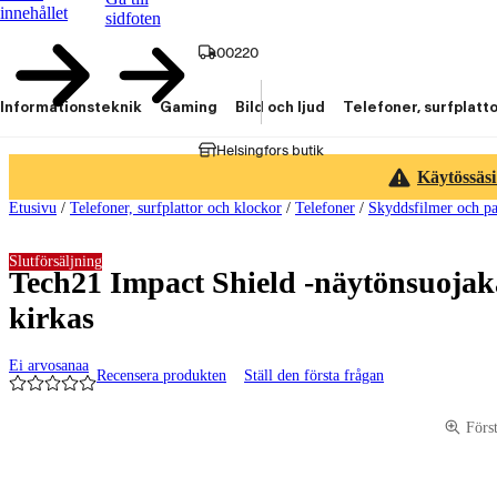
innehållet
sidfoten
00220
Informationsteknik
Gaming
Bild och ljud
Telefoner, surfplatt
Helsingfors butik
Käytössäsi
Etusivu
/
Telefoner, surfplattor och klockor
/
Telefoner
/
Skyddsfilmer och pa
Slutförsäljning
Tech21 Impact Shield -näytönsuojaka
kirkas
Ei arvosanaa
Recensera produkten
Ställ den första frågan
Produktbilder och videor
Förs