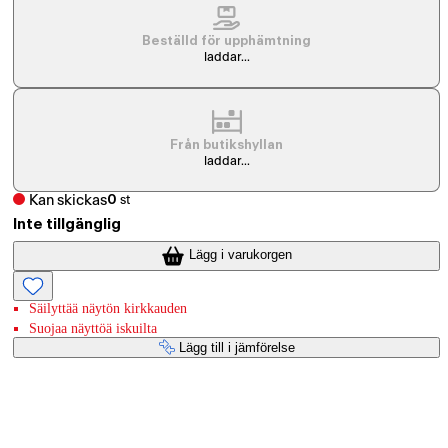
Beställd för upphämtning
laddar...
Från butikshyllan
laddar...
Kan skickas
0
st
Inte tillgänglig
Lägg i varukorgen
Säilyttää näytön kirkkauden
Suojaa näyttöä iskuilta
Lägg till i jämförelse