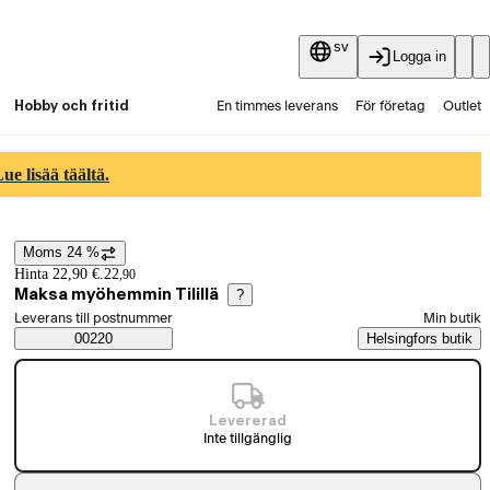
sv
Logga in
Hobby och fritid
En timmes leverans
För företag
Outlet
Fyndpartier
Guider och artiklar
Vaihtokauppa
e lisää täältä.
Tjänster
Aktuellt
Moms 24 %
Prisinformation
Hinta 22,90 €.
22
,
90
Maksa myöhemmin Tilillä
?
Välj beställningssätt
Leverans till postnummer
Min butik
Saatavuustiedot
00220
Helsingfors butik
Levererad
Inte tillgänglig