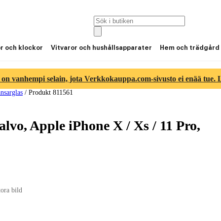
or och klockor
Vitvaror och hushållsapparater
Hem och trädgård
 on vanhempi selain, jota Verkkokauppa.com-sivusto ei enää tue. Lu
nsarglas
/
Produkt 811561
lvo, Apple iPhone X / Xs / 11 Pro,
tora bild