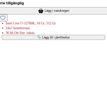
nte tillgänglig
Lägg i varukorgen
Intel Core i7-12700K, 16 Gt, 512 Gt
24x7 luotettavuus
36 kk On-Site -takuu
Lägg till i jämförelse
Betaltjänster