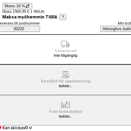
Moms 24 %
Prisinformation
Hinta 1969,99 €.
1 969
,
99
Maksa myöhemmin Tilillä
?
älj beställningssätt
everans till postnummer
Min but
Saatavuustiedot
00220
Helsingfors butik
Levererad
Inte tillgänglig
Beställd för upphämtning
laddar...
Från butikshyllan
laddar...
Kan skickas
0
st