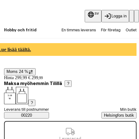
sv
Logga in
Hobby och fritid
En timmes leverans
För företag
Outlet
Fyndpartier
Guider och artiklar
Vaihtokauppa
e lisää täältä.
Tjänster
Aktuellt
Moms 24 %
Prisinformation
Hinta 299,99 €.
299
,
99
Maksa myöhemmin Tilillä
?
5-10
W
?
Välj beställningssätt
Leverans till postnummer
Min butik
Saatavuustiedot
00220
Helsingfors butik
Levererad