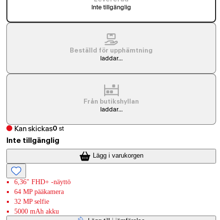
Inte tillgänglig
Beställd för upphämtning
laddar...
Från butikshyllan
laddar...
Kan skickas
0
st
Inte tillgänglig
Lägg i varukorgen
6,36" FHD+ -näyttö
64 MP pääkamera
32 MP selfie
5000 mAh akku