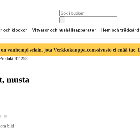
or och klockor
Vitvaror och hushållsapparater
Hem och trädgård
 on vanhempi selain, jota Verkkokauppa.com-sivusto ei enää tue. Lu
Produkt 811258
t, musta
Visa produktbild 2
Visa produktbild 3
 produktbild 1
tora bild