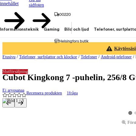
innehållet
sidfoten
00220
Informationsteknik
Gaming
Bild och ljud
Telefoner, surfplatt
Helsingfors butik
Käytössäsi
Etusivu
/
Telefoner, surfplattor och klockor
/
Telefoner
/
Android-telefoner
/
Slutförsäljning
Cubot Kingkong 7 -puhelin, 256/8 G
Ei arvosanaa
Recensera produkten
1
fråga
Produktbilder och videor
Visa
Förs