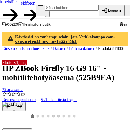
innehållet
sidfoten
Logga in
00220
Helsingfors butik
sv
Käytössäsi on vanhempi selain, jota Verkkokauppa.com-
sivusto ei enää tue. Lue lisää täältä.
Etusivu
/
Informationsteknik
/
Datorer
/
Bärbara datorer
/
Produkt 811006
Slutförsäljning
HP ZBook Firefly 16 G9 16" -
mobiilitehotyöasema (525B9EA)
Ei arvosanaa
Recensera produkten
Ställ den första frågan
Produktbilder och videor
Visa produktbild 2
Visa produktbild 3
Visa produktbild 4
Visa produktbild 5
Visa produktbild 6
Visa produktbild 7
Visa produktbild 8
Visa produktbild 9
Visa produktbild 1