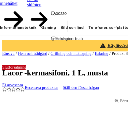
innehållet
sidfoten
00220
Informationsteknik
Gaming
Bild och ljud
Telefoner, surfplatt
Helsingfors butik
Käytössäsi
Etusivu
/
Hem och trädgård
/
Grillning och matlagning
/
Bakning
/
Produkt 
Slutförsäljning
Lacor -kermasifoni, 1 L, musta
Ei arvosanaa
Recensera produkten
Ställ den första frågan
Produktbilder och videor
Förs