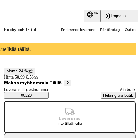
sv
Logga in
Hobby och fritid
En timmes leverans
För företag
Outlet
Fyndpartier
Guider och artiklar
Vaihtokauppa
e lisää täältä.
Tjänster
Aktuellt
Moms 24 %
Prisinformation
Hinta 58,99 €.
58
,
99
Maksa myöhemmin Tilillä
?
Välj beställningssätt
Leverans till postnummer
Min butik
Saatavuustiedot
00220
Helsingfors butik
Levererad
Inte tillgänglig