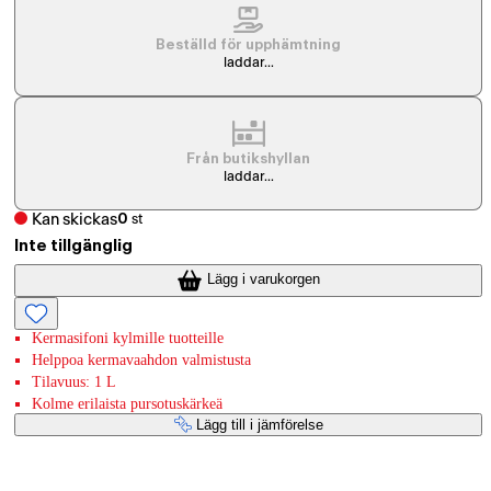
Beställd för upphämtning
laddar...
Från butikshyllan
laddar...
Kan skickas
0
st
Inte tillgänglig
Lägg i varukorgen
Kermasifoni kylmille tuotteille
Helppoa kermavaahdon valmistusta
Tilavuus: 1 L
Kolme erilaista pursotuskärkeä
Lägg till i jämförelse