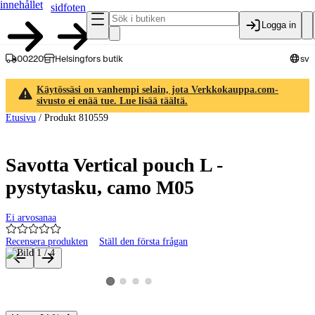
innehållet
sidfoten
Logga in
00220
Helsingfors butik
sv
Käytössäsi on vanhempi selain, jota Verkkokauppa.com-
sivusto ei enää tue. Lue lisää täältä.
Etusivu
/
Produkt 810559
Savotta Vertical pouch L -
pystytasku, camo M05
Ei arvosanaa
Recensera produkten
Ställ den första frågan
Produktbilder och videor
Visa produktbild 2
Visa produktbild 3
Visa produktbild 4
Visa produktbild 1