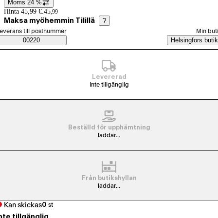
Moms 24 %
Prisinformation
Hinta 45,99 €.
45
,
99
Maksa myöhemmin Tilillä
?
älj beställningssätt
everans till postnummer
Min but
Saatavuustiedot
00220
Helsingfors butik
Levererad
Inte tillgänglig
Beställd för upphämtning
laddar...
Från butikshyllan
laddar...
Kan skickas
0
st
nte tillgänglig