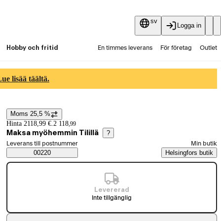
sv
Logga in
Hobby och fritid
En timmes leverans
För företag
Outlet
Fyndpartier
Guider och artiklar
Vaihtokauppa
e lisää täältä.
Tjänster
Aktuellt
Moms 25,5 %
Prisinformation
Hinta 2118,99 €.
2 118
,
99
Maksa myöhemmin Tilillä
?
Välj beställningssätt
Leverans till postnummer
Min butik
Saatavuustiedot
00220
Helsingfors butik
Levererad
Inte tillgänglig