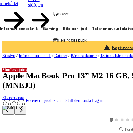
innehållet
sidfoten
00220
Informationsteknik
Gaming
Bild och ljud
Telefoner, surfplatt
Helsingfors butik
Käytössäsi
Etusivu
/
Informationsteknik
/
Datorer
/
Bärbara datorer
/
13-tums bärbara da
Slutförsäljning
Apple MacBook Pro 13” M2 16 GB, 5
(MNEJ3)
Ei arvosanaa
Recensera produkten
Ställ den första frågan
Produktbilder och videor
Visa produktbild 
Visa produk
Visa p
Visa produktbild
Förs