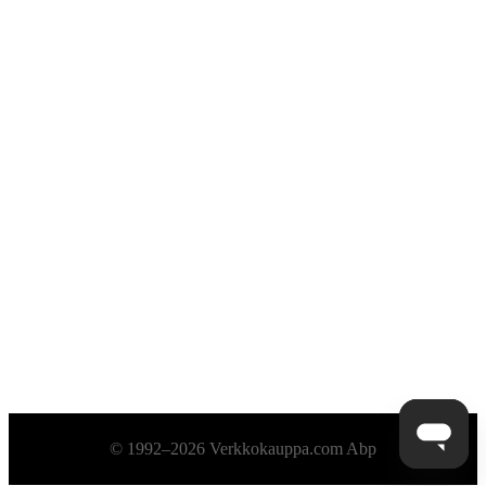
Alatunniste
© 1992–2026 Verkkokauppa.com Abp