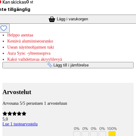
Kan skickas
0
st
nte tillgänglig
Lägg i varukorgen
Helppo asentaa
Kestävä alumiiniseosrunko
Usean näytönohjaimen tuki
Aura Sync -yhteensopiva
Kaksi vaihdettavaa akryylilevyä
Lägg till i jämförelse
Betaltjänster
Arvostelut
Arvosana 5/5 perustuen 1 arvosteluun
5,0
Lue 1 tuotearvostelu
0
%
0
%
0
%
0
%
100
%