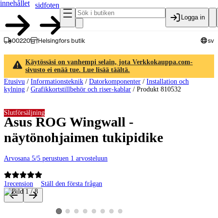
innehållet
sidfoten
Logga in
00220
Helsingfors butik
sv
Käytössäsi on vanhempi selain, jota Verkkokauppa.com-
sivusto ei enää tue. Lue lisää täältä.
Etusivu
/
Informationsteknik
/
Datorkomponenter
/
Installation och
kylning
/
Grafikkortstillbehör och riser-kablar
/
Produkt 810532
Slutförsäljning
Asus ROG Wingwall -
näytönohjaimen tukipidike
Arvosana 5/5 perustuen 1 arvosteluun
1
recension
Ställ den första frågan
Produktbilder och videor
Visa produktbild 2
Visa produktbild 3
Visa produktbild 4
Visa produktbild 5
Visa produktbild 6
Visa produktbild 7
Visa produktbild 8
Visa produktbild 1