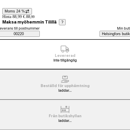
Moms 24 %
Prisinformation
Hinta 88,99 €.
88
,
99
Maksa myöhemmin Tilillä
?
älj beställningssätt
everans till postnummer
Min but
Saatavuustiedot
00220
Helsingfors butik
Levererad
Inte tillgänglig
Beställd för upphämtning
laddar...
Från butikshyllan
laddar...