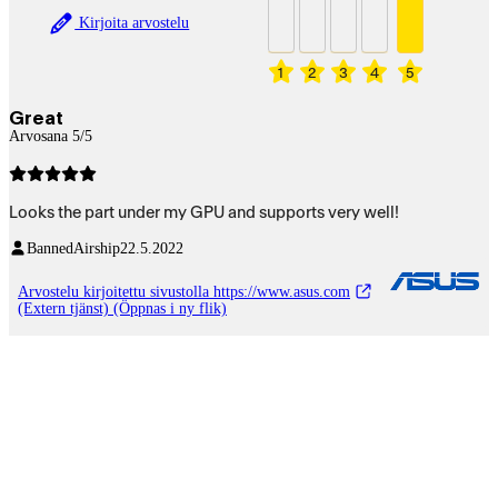
Kirjoita arvostelu
1
2
3
4
5
Great
Arvosana 5/5
Looks the part under my GPU and supports very well!
BannedAirship
22.5.2022
Arvostelu kirjoitettu sivustolla https://www.asus.com
(Extern tjänst) (Öppnas i ny flik)