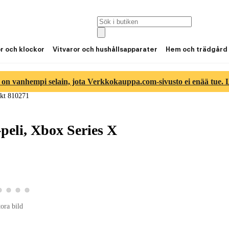
or och klockor
Vitvaror och hushållsapparater
Hem och trädgård
 on vanhempi selain, jota Verkkokauppa.com-sivusto ei enää tue. Lu
kt 810271
peli, Xbox Series X
tbild 2
roduktbild 3
Visa produktbild 4
Visa produktbild 5
Visa produktbild 6
Visa produktbild 7
bild 1
tora bild