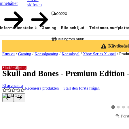
innehållet
sidfoten
00220
Informationsteknik
Gaming
Bild och ljud
Telefoner, surfplatt
Helsingfors butik
Käytössäsi
Etusivu
/
Gaming
/
Konsolgaming
/
Konsolspel
/
Xbox Series X -spel
/
Produ
Slutförsäljning
Skull and Bones - Premium Edition -
Ei arvosanaa
Recensera produkten
Ställ den första frågan
Produktbilder och videor
Visa produk
Visa p
Visa produkt
Förs