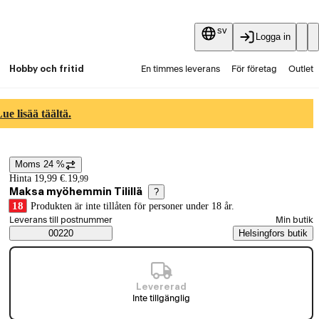
sv
Logga in
Hobby och fritid
En timmes leverans
För företag
Outlet
Fyndpartier
Guider och artiklar
Vaihtokauppa
e lisää täältä.
Tjänster
Aktuellt
Moms 24 %
Prisinformation
Hinta 19,99 €.
19
,
99
Maksa myöhemmin Tilillä
?
18
Produkten är inte tillåten för personer under 18 år.
Välj beställningssätt
Leverans till postnummer
Min butik
Saatavuustiedot
00220
Helsingfors butik
Levererad
Inte tillgänglig