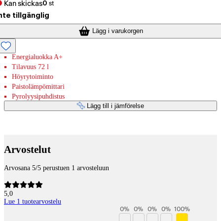
Kan skickas
0
st
nte tillgänglig
Lägg i varukorgen
Energialuokka A+
Tilavuus 72 l
Höyrytoiminto
Paistolämpömittari
Pyrolyysipuhdistus
Lägg till i jämförelse
Betaltjänster
Arvostelut
Arvosana 5/5 perustuen 1 arvosteluun
5,0
Lue 1 tuotearvostelu
0
%
0
%
0
%
0
%
100
%