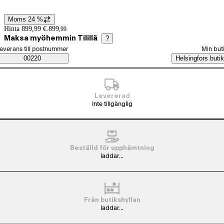
Moms 24 %
Prisinformation
Hinta 899,99 €.
899
,
99
Maksa myöhemmin Tilillä
?
älj beställningssätt
everans till postnummer
Min but
Saatavuustiedot
00220
Helsingfors butik
Levererad
Inte tillgänglig
Beställd för upphämtning
laddar...
Från butikshyllan
laddar...