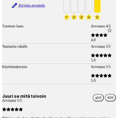
Kirjoita arvostelu
1
2
3
4
5
Tuotteen laatu
Arvosana 4/5
4,0
Vastinetta rahalle
Arvosana 5/5
5,0
Käyttömukavuus
Arvosana 5/5
5,0
Juuri se mitä toivoin
0
0
Arvosana 5/5