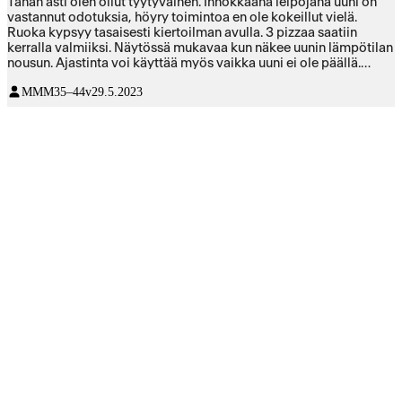
Tähän asti olen ollut tyytyväinen. Innokkaana leipojana uuni on
vastannut odotuksia, höyry toimintoa en ole kokeillut vielä.
Ruoka kypsyy tasaisesti kiertoilman avulla. 3 pizzaa saatiin
kerralla valmiiksi. Näytössä mukavaa kun näkee uunin lämpötilan
nousun. Ajastinta voi käyttää myös vaikka uuni ei ole päällä.
Tuotteen laadusta lähti yksi tähti koska sivuilla olevat kiskot
MMM
35–44v
29.5.2023
erittäin tiukat irrottaa ja mielestäni pellit saisi liukua kiskoilla
liukkaammin. Selkeät hyvät ohjeet tuli mukana! Niin ja mikä
lapsiperheille tärkeää; uunin luukku ei tule kuumaksi ja kahvassa
lapsilukko!