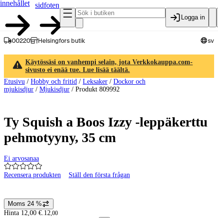
innehållet
sidfoten
Logga in
00220
Helsingfors butik
sv
Käytössäsi on vanhempi selain, jota Verkkokauppa.com-
sivusto ei enää tue. Lue lisää täältä.
Etusivu
/
Hobby och fritid
/
Leksaker
/
Dockor och
mjukisdjur
/
Mjukisdjur
/
Produkt 809992
Ty Squish a Boos Izzy -leppäkerttu
pehmotyyny, 35 cm
Ei arvosanaa
Recensera produkten
Ställ den första frågan
Produktbilder och videor
Moms 24 %
Prisinformation
Hinta 12,00 €.
12
,
00