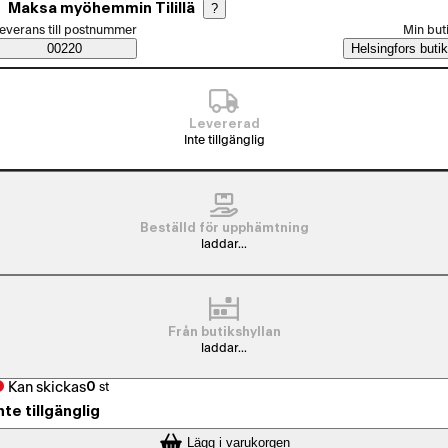
Maksa myöhemmin Tilillä
?
älj beställningssätt
everans till postnummer
Min but
Saatavuustiedot
00220
Helsingfors butik
Levererad
Inte tillgänglig
Beställd för upphämtning
laddar...
Från butikshyllan
laddar...
Kan skickas
0
st
nte tillgänglig
Lägg i varukorgen