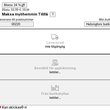
Moms 24 %
Prisinformation
Hinta 10,99 €.
10
,
99
Maksa myöhemmin Tilillä
?
älj beställningssätt
everans till postnummer
Min but
Saatavuustiedot
00220
Helsingfors butik
Levererad
Inte tillgänglig
Beställd för upphämtning
laddar...
Från butikshyllan
laddar...
Kan skickas
0
st