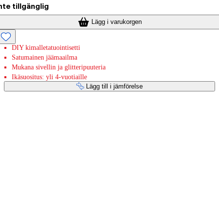
nte tillgänglig
Lägg i varukorgen
DIY kimalletatuointisetti
Satumainen jäämaailma
Mukana sivellin ja glitteripuuteria
Ikäsuositus: yli 4-vuotiaille
Lägg till i jämförelse
Betaltjänster