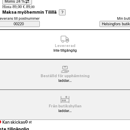
Moms 24 %
Prisinformation
Hinta 89,00 €.
89
,
00
Maksa myöhemmin Tilillä
?
älj beställningssätt
everans till postnummer
Min but
Saatavuustiedot
00220
Helsingfors butik
Levererad
Inte tillgänglig
Beställd för upphämtning
laddar...
Från butikshyllan
laddar...
Kan skickas
0
st
nte tillgänglig