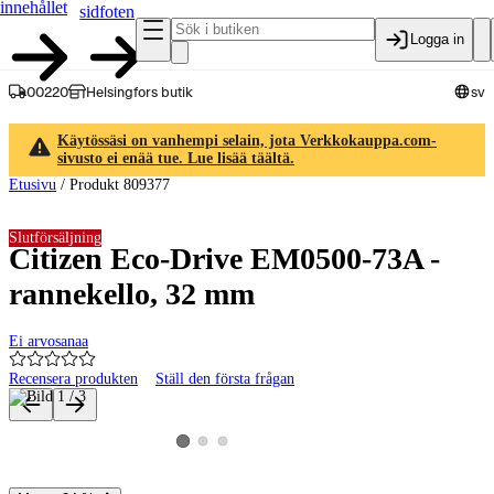
innehållet
sidfoten
Logga in
00220
Helsingfors butik
sv
Käytössäsi on vanhempi selain, jota Verkkokauppa.com-
sivusto ei enää tue. Lue lisää täältä.
Etusivu
/
Produkt 809377
Slutförsäljning
Citizen Eco-Drive EM0500-73A -
rannekello, 32 mm
Ei arvosanaa
Recensera produkten
Ställ den första frågan
Produktbilder och videor
Visa produktbild 2
Visa produktbild 3
Visa produktbild 1