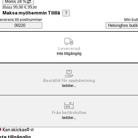
Moms 24 %
Prisinformation
Hinta 99,00 €.
99
,
00
Maksa myöhemmin Tilillä
?
älj beställningssätt
everans till postnummer
Min but
Saatavuustiedot
00220
Helsingfors butik
Levererad
Inte tillgänglig
Beställd för upphämtning
laddar...
Från butikshyllan
laddar...
Kan skickas
0
st
nte tillgänglig