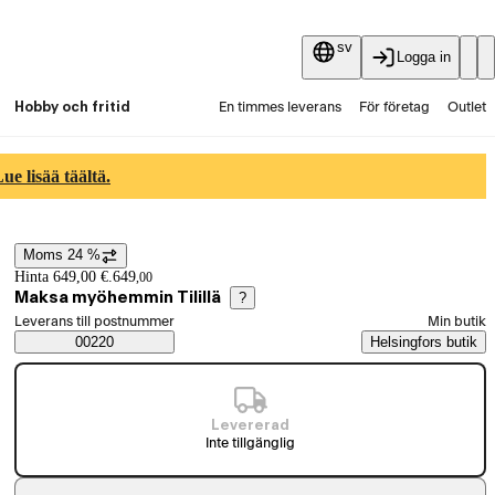
sv
Logga in
Hobby och fritid
En timmes leverans
För företag
Outlet
Fyndpartier
Guider och artiklar
Vaihtokauppa
e lisää täältä.
Tjänster
Aktuellt
Moms 24 %
Prisinformation
Hinta 649,00 €.
649
,
00
Maksa myöhemmin Tilillä
?
Välj beställningssätt
Leverans till postnummer
Min butik
Saatavuustiedot
00220
Helsingfors butik
Levererad
Inte tillgänglig