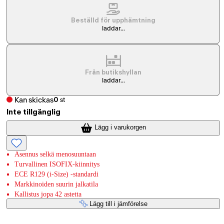
Beställd för upphämtning
laddar...
Från butikshyllan
laddar...
Kan skickas
0
st
Inte tillgänglig
Lägg i varukorgen
Asennus selkä menosuuntaan
Turvallinen ISOFIX-kiinnitys
ECE R129 (i-Size) -standardi
Markkinoiden suurin jalkatila
Kallistus jopa 42 astetta
Lägg till i jämförelse