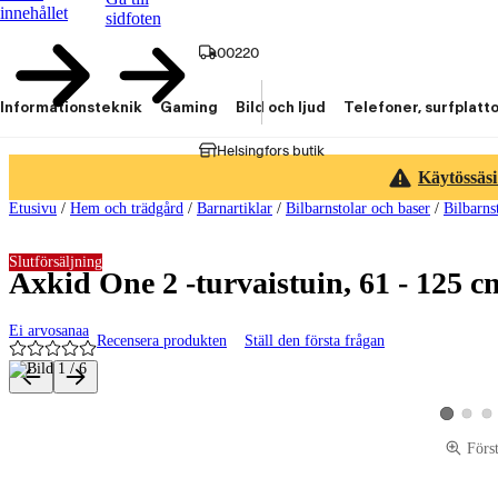
innehållet
sidfoten
00220
Informationsteknik
Gaming
Bild och ljud
Telefoner, surfplatt
Helsingfors butik
Käytössäsi
Etusivu
/
Hem och trädgård
/
Barnartiklar
/
Bilbarnstolar och baser
/
Bilbarns
Slutförsäljning
Axkid One 2 -turvaistuin, 61 - 125 c
Ei arvosanaa
Recensera produkten
Ställ den första frågan
Produktbilder och videor
Visa pro
Vis
Visa produ
Förs