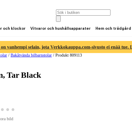
or och klockor
Vitvaror och hushållsapparater
Hem och trädgård
 on vanhempi selain, jota Verkkokauppa.com-sivusto ei enää tue. Lu
tolar
/
Bakåtvända bilbarnstolar
/
Produkt 809113
m, Tar Black
duktbild 2
a produktbild 3
Visa produktbild 4
Visa produktbild 5
Visa produktbild 6
ktbild 1
tora bild