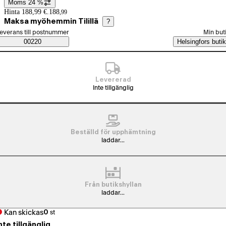
Moms 24 %
Prisinformation
Hinta 188,99 €.
188
,
99
Maksa myöhemmin Tilillä
?
älj beställningssätt
everans till postnummer
Min but
Saatavuustiedot
00220
Helsingfors butik
Levererad
Inte tillgänglig
Beställd för upphämtning
laddar...
Från butikshyllan
laddar...
Kan skickas
0
st
nte tillgänglig