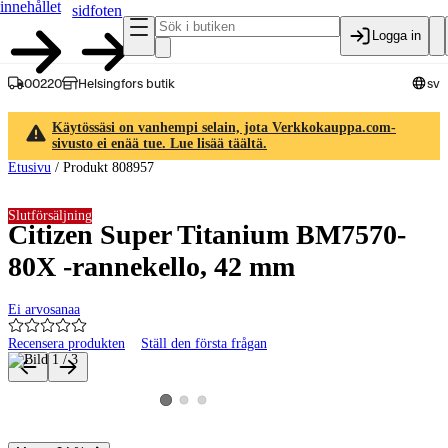
innehållet
sidfoten
Logga in
00220
Helsingfors butik
sv
Käytössäsi on vanhempi selain, jota Verkkokauppa.com-
sivusto ei enää tue. Lue lisää täältä.
Etusivu
/
Produkt 808957
Slutförsäljning
Citizen Super Titanium BM7570-
80X -rannekello, 42 mm
Ei arvosanaa
Recensera produkten
Ställ den första frågan
Produktbilder och videor
Visa produktbild 2
Visa produktbild 3
Visa produktbild 1