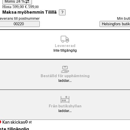
Moms 24 %
Prisinformation
Hinta 599,00 €.
599
,
00
Maksa myöhemmin Tilillä
?
älj beställningssätt
everans till postnummer
Min but
Saatavuustiedot
00220
Helsingfors butik
Levererad
Inte tillgänglig
Beställd för upphämtning
laddar...
Från butikshyllan
laddar...
Kan skickas
0
st
nte tillgänglig