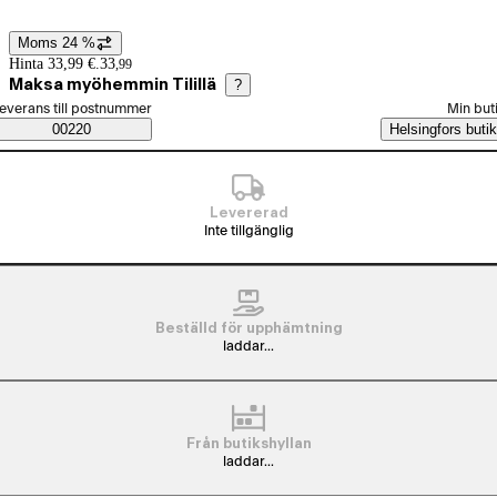
Moms 24 %
Prisinformation
Hinta 33,99 €.
33
,
99
Maksa myöhemmin Tilillä
?
älj beställningssätt
everans till postnummer
Min but
Saatavuustiedot
00220
Helsingfors butik
Levererad
Inte tillgänglig
Beställd för upphämtning
laddar...
Från butikshyllan
laddar...