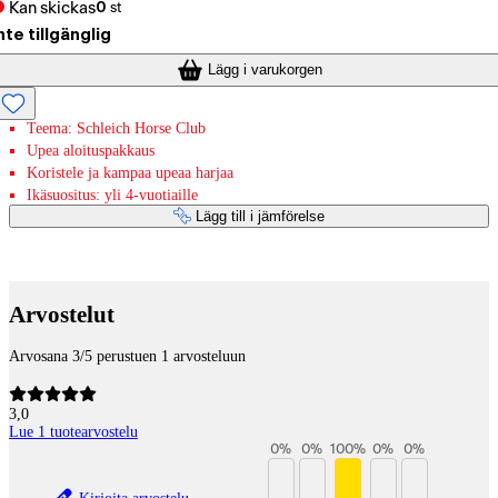
Kan skickas
0
st
nte tillgänglig
Lägg i varukorgen
Teema: Schleich Horse Club
Upea aloituspakkaus
Koristele ja kampaa upeaa harjaa
Ikäsuositus: yli 4-vuotiaille
Lägg till i jämförelse
Betaltjänster
Arvostelut
Arvosana 3/5 perustuen 1 arvosteluun
3,0
Lue 1 tuotearvostelu
0
%
0
%
100
%
0
%
0
%