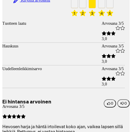
Kirjoita arvostelu
1
2
3
4
5
Tuotteen laatu
Arvosana 3/5
3,0
Hauskuus
Arvosana 3/5
3,0
Uudelleenleikkimisarvo
Arvosana 3/5
3,0
Ei hintansa arvoinen
0
0
Arvosana 3/5
Hevosen harja ja häntä irtoilevat koko ajan, vaikea lapsen sillä
leikkiä. Pettymys, ei vastaa hintaansa.