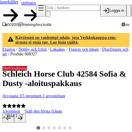
innehållet
sidfoten
Logga in
00220
Helsingfors butik
sv
Käytössäsi on vanhempi selain, jota Verkkokauppa.com-
sivusto ei enää tue. Lue lisää täältä.
Etusivu
/
Hobby och fritid
/
Leksaker
/
Figurer och lekset
/
Djurfigurer och
set
/
Produkt 808327
Slutförsäljning
Schleich Horse Club 42584 Sofia &
Dusty -aloituspakkaus
Arvosana 3/5 perustuen 1 arvosteluun
1
recension
Ställ den första frågan
Produktbilder och videor
Visa produktbild 2
Visa produktbild 3
Visa produktbild 4
Visa produktbild 5
Visa produktbild 6
Visa produktbild 7
Visa produktbild 1