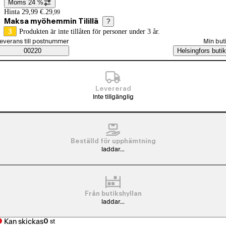
Moms 24 %
Prisinformation
Hinta 29,99 €.
29
,
99
Maksa myöhemmin Tilillä
?
3
Produkten är inte tillåten för personer under 3 år.
älj beställningssätt
everans till postnummer
Min but
Saatavuustiedot
00220
Helsingfors butik
Levererad
Inte tillgänglig
Beställd för upphämtning
laddar...
Från butikshyllan
laddar...
Kan skickas
0
st