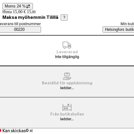
Moms 24 %
Prisinformation
Hinta 15,00 €.
15
,
00
Maksa myöhemmin Tilillä
?
älj beställningssätt
everans till postnummer
Min but
Saatavuustiedot
00220
Helsingfors butik
Levererad
Inte tillgänglig
Beställd för upphämtning
laddar...
Från butikshyllan
laddar...
Kan skickas
0
st