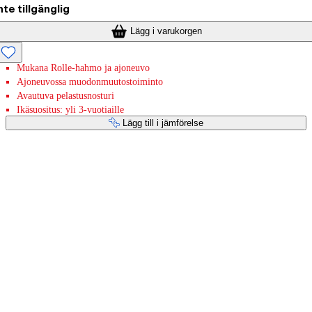
nte tillgänglig
Lägg i varukorgen
Mukana Rolle-hahmo ja ajoneuvo
Ajoneuvossa muodonmuutostoiminto
Avautuva pelastusnosturi
Ikäsuositus: yli 3-vuotiaille
Lägg till i jämförelse
Betaltjänster