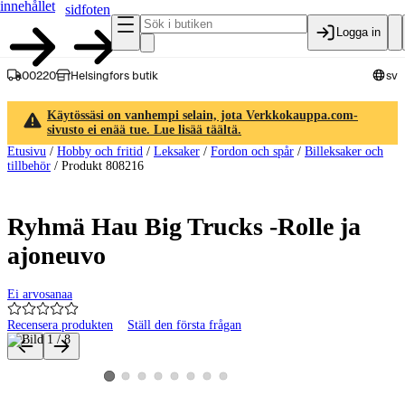
innehållet
sidfoten
Logga in
00220
Helsingfors butik
sv
Käytössäsi on vanhempi selain, jota Verkkokauppa.com-
sivusto ei enää tue. Lue lisää täältä.
Etusivu
/
Hobby och fritid
/
Leksaker
/
Fordon och spår
/
Billeksaker och
tillbehör
/
Produkt 808216
Ryhmä Hau Big Trucks -Rolle ja
ajoneuvo
Ei arvosanaa
Recensera produkten
Ställ den första frågan
Produktbilder och videor
Visa produktbild 2
Visa produktbild 3
Visa produktbild 4
Visa produktbild 5
Visa produktbild 6
Visa produktbild 7
Visa produktbild 8
Visa produktbild 1