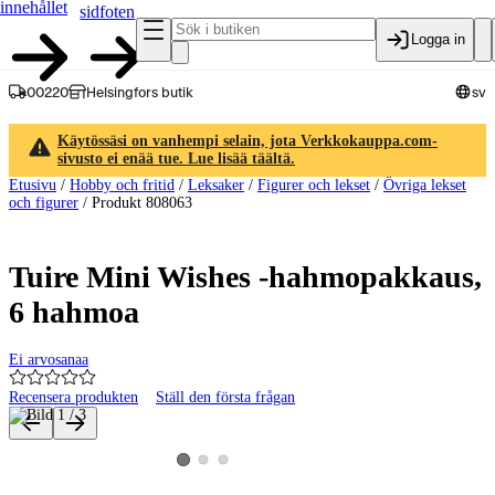
innehållet
sidfoten
Logga in
00220
Helsingfors butik
sv
Käytössäsi on vanhempi selain, jota Verkkokauppa.com-
sivusto ei enää tue. Lue lisää täältä.
Etusivu
/
Hobby och fritid
/
Leksaker
/
Figurer och lekset
/
Övriga lekset
och figurer
/
Produkt 808063
Tuire Mini Wishes -hahmopakkaus,
6 hahmoa
Ei arvosanaa
Recensera produkten
Ställ den första frågan
Produktbilder och videor
Visa produktbild 2
Visa produktbild 3
Visa produktbild 1