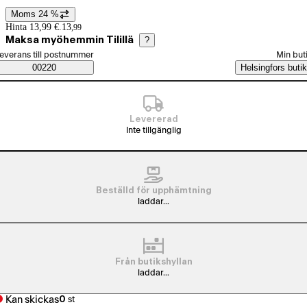
Moms 24 %
Prisinformation
Hinta 13,99 €.
13
,
99
Maksa myöhemmin Tilillä
?
älj beställningssätt
everans till postnummer
Min but
Saatavuustiedot
00220
Helsingfors butik
Levererad
Inte tillgänglig
Beställd för upphämtning
laddar...
Från butikshyllan
laddar...
Kan skickas
0
st