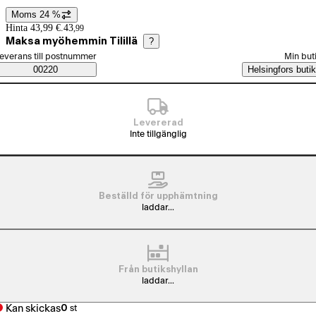
Moms 24 %
Prisinformation
Hinta 43,99 €.
43
,
99
Maksa myöhemmin Tilillä
?
älj beställningssätt
everans till postnummer
Min but
Saatavuustiedot
00220
Helsingfors butik
Levererad
Inte tillgänglig
Beställd för upphämtning
laddar...
Från butikshyllan
laddar...
Kan skickas
0
st