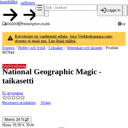
innehållet
sidfoten
Logga in
00220
Helsingfors butik
sv
Käytössäsi on vanhempi selain, jota Verkkokauppa.com-
sivusto ei enää tue. Lue lisää täältä.
Etusivu
/
Hobby och fritid
/
Leksaker
/
Vetenskap och lärande
/
Produkt
807844
Slutförsäljning
National Geographic Magic -
taikasetti
Ei arvosanaa
Recensera produkten
1
fråga
Produktbilder och videor
Moms 24 %
Prisinformation
Hinta 39,99 €.
39
,
99