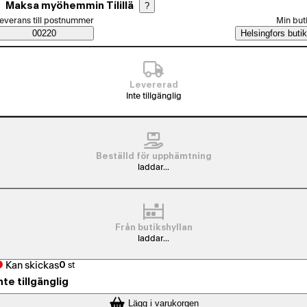
Maksa myöhemmin Tilillä
?
älj beställningssätt
everans till postnummer
Min but
Saatavuustiedot
00220
Helsingfors butik
Levererad
Inte tillgänglig
Beställd för upphämtning
laddar...
Från butikshyllan
laddar...
Kan skickas
0
st
nte tillgänglig
Lägg i varukorgen