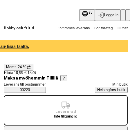
sv
Logga in
Hobby och fritid
En timmes leverans
För företag
Outlet
Fyndpartier
Guider och artiklar
Vaihtokauppa
e lisää täältä.
Tjänster
Aktuellt
Moms 24 %
Prisinformation
Hinta 18,99 €.
18
,
99
Maksa myöhemmin Tilillä
?
Välj beställningssätt
Leverans till postnummer
Min butik
Saatavuustiedot
00220
Helsingfors butik
Levererad
Inte tillgänglig