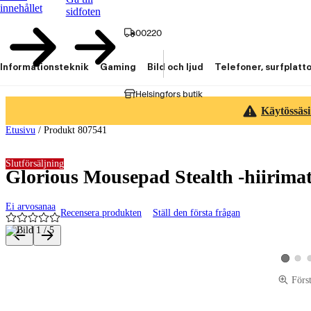
innehållet
sidfoten
00220
Informationsteknik
Gaming
Bild och ljud
Telefoner, surfplatt
Helsingfors butik
Käytössäsi
Etusivu
/
Produkt 807541
Slutförsäljning
Glorious Mousepad Stealth -hiirimat
Ei arvosanaa
Recensera produkten
Ställ den första frågan
Produktbilder och videor
Visa p
Visa pro
Förs