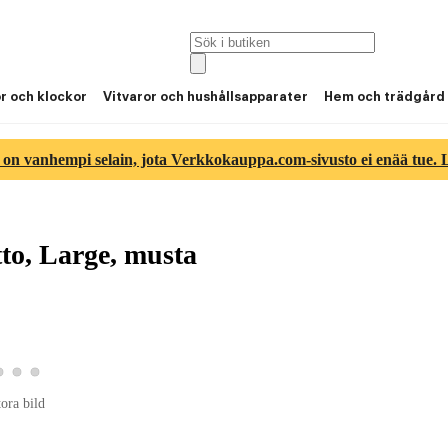
or och klockor
Vitvaror och hushållsapparater
Hem och trädgård
 on vanhempi selain, jota Verkkokauppa.com-sivusto ei enää tue. Lu
to, Large, musta
roduktbild 2
Visa produktbild 3
Visa produktbild 4
Visa produktbild 5
duktbild 1
tora bild