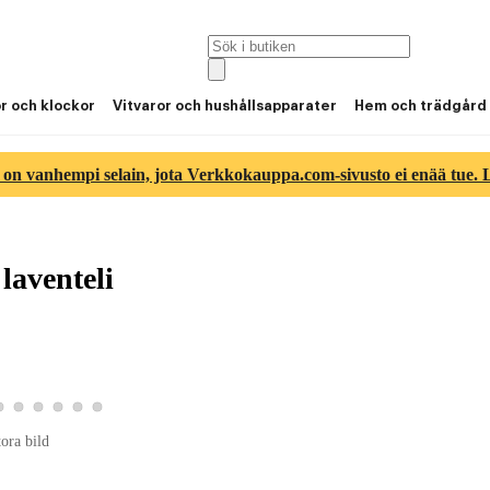
or och klockor
Vitvaror och hushållsapparater
Hem och trädgård
 on vanhempi selain, jota Verkkokauppa.com-sivusto ei enää tue. Lu
laventeli
3
tbild 4
roduktbild 5
Visa produktbild 6
Visa produktbild 7
Visa produktbild 8
Visa produktbild 9
Visa produktbild 10
Visa produktbild 11
tora bild