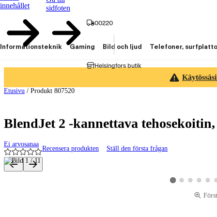
innehållet
sidfoten
00220
Informationsteknik
Gaming
Bild och ljud
Telefoner, surfplatt
Helsingfors butik
Käytössäsi
Etusivu
/
Produkt 807520
BlendJet 2 -kannettava tehosekoitin, 
Ei arvosanaa
Recensera produkten
Ställ den första frågan
Produktbilder och videor
Visa produktbild 2
Visa produktbild 
Visa produk
Visa p
Visa produktbild 1
Förs