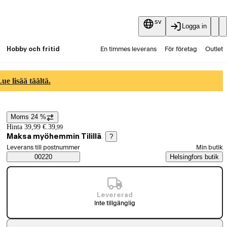
sv
Logga in
Hobby och fritid
En timmes leverans
För företag
Outlet
Fyndpartier
Guider och artiklar
Vaihtokauppa
e lisää täältä.
Tjänster
Aktuellt
Moms 24 %
Prisinformation
Hinta 39,99 €.
39
,
99
Maksa myöhemmin Tilillä
?
Välj beställningssätt
Leverans till postnummer
Min butik
Saatavuustiedot
00220
Helsingfors butik
Levererad
Inte tillgänglig