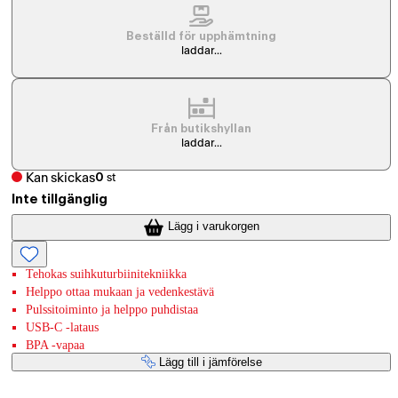
Beställd för upphämtning
laddar...
Från butikshyllan
laddar...
Kan skickas
0
st
Inte tillgänglig
Lägg i varukorgen
Tehokas suihkuturbiinitekniikka
Helppo ottaa mukaan ja vedenkestävä
Pulssitoiminto ja helppo puhdistaa
USB-C -lataus
BPA -vapaa
Lägg till i jämförelse