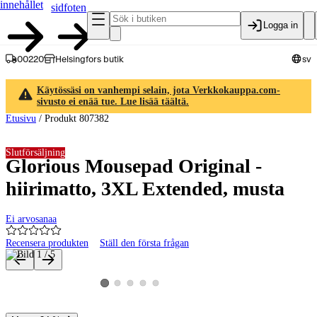
innehållet
sidfoten
Logga in
00220
Helsingfors butik
sv
Käytössäsi on vanhempi selain, jota Verkkokauppa.com-
sivusto ei enää tue. Lue lisää täältä.
Etusivu
/
Produkt 807382
Slutförsäljning
Glorious Mousepad Original -
hiirimatto, 3XL Extended, musta
Ei arvosanaa
Recensera produkten
Ställ den första frågan
Produktbilder och videor
Visa produktbild 2
Visa produktbild 3
Visa produktbild 4
Visa produktbild 5
Visa produktbild 1