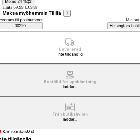
Moms 24 %
Prisinformation
Hinta 69,99 €.
69
,
99
Maksa myöhemmin Tilillä
?
älj beställningssätt
everans till postnummer
Min but
Saatavuustiedot
00220
Helsingfors butik
Levererad
Inte tillgänglig
Beställd för upphämtning
laddar...
Från butikshyllan
laddar...
Kan skickas
0
st
nte tillgänglig