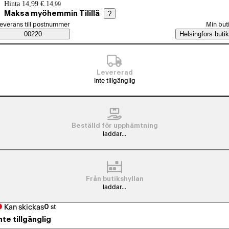
Prisinformation
Hinta 14,99 €.
14
,
99
Maksa myöhemmin Tilillä
?
älj beställningssätt
everans till postnummer
Min but
Saatavuustiedot
00220
Helsingfors butik
Levererad
Inte tillgänglig
Beställd för upphämtning
laddar...
Från butikshyllan
laddar...
Kan skickas
0
st
nte tillgänglig