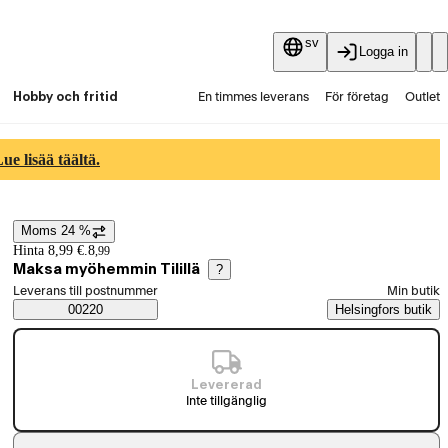
sv
Logga in
Hobby och fritid
En timmes leverans
För företag
Outlet
Fyndpartier
Guider och artiklar
Vaihtokauppa
e lisää täältä.
Tjänster
Aktuellt
Moms 24 %
Prisinformation
Hinta 8,99 €.
8
,
99
Maksa myöhemmin Tilillä
?
Välj beställningssätt
Leverans till postnummer
Min butik
Saatavuustiedot
00220
Helsingfors butik
Levererad
Inte tillgänglig