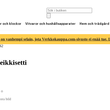
or och klockor
Vitvaror och hushållsapparater
Hem och trädgård
 on vanhempi selain, jota Verkkokauppa.com-sivusto ei enää tue. Lu
62
eikkisetti
Visa produktbild 2
sa produktbild 1
tora bild