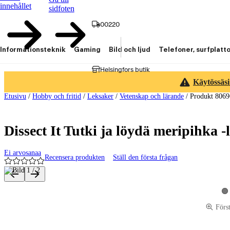
innehållet
sidfoten
00220
Informationsteknik
Gaming
Bild och ljud
Telefoner, surfplatt
Helsingfors butik
Käytössäsi
Etusivu
/
Hobby och fritid
/
Leksaker
/
Vetenskap och lärande
/
Produkt 8069
Dissect It Tutki ja löydä meripihka -l
Ei arvosanaa
Recensera produkten
Ställ den första frågan
Produktbilder och videor
Vi
Förs