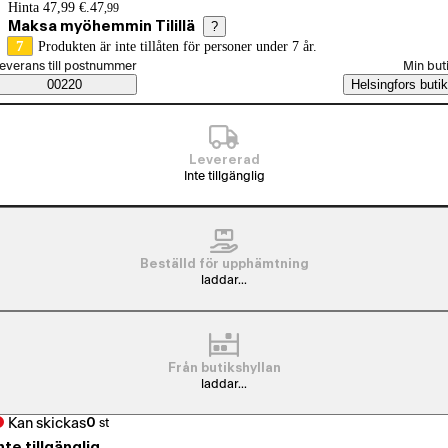
Prisinformation
Hinta 47,99 €.
47
,
99
Maksa myöhemmin Tilillä
?
7
Produkten är inte tillåten för personer under 7 år.
älj beställningssätt
everans till postnummer
Min but
Saatavuustiedot
00220
Helsingfors butik
Levererad
Inte tillgänglig
Beställd för upphämtning
laddar...
Från butikshyllan
laddar...
Kan skickas
0
st
nte tillgänglig