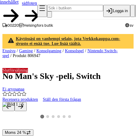
innehållet
sidfoten
Logga in
00220
Helsingfors butik
sv
Käytössäsi on vanhempi selain, jota Verkkokauppa.com-
sivusto ei enää tue. Lue lisää täältä.
Etusivu
/
Gaming
/
Konsolgaming
/
Konsolspel
/
Nintendo Switch-
spel
/
Produkt 806947
Slutförsäljning
No Man's Sky -peli, Switch
Ei arvosanaa
Recensera produkten
Ställ den första frågan
Produktbilder och videor
Visa produktbild 2
Visa produktbild 3
Visa produktbild 4
Visa produktbild 5
Visa produktbild 6
Visa produktbild 1
Moms 24 %