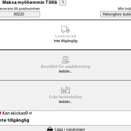
Maksa myöhemmin Tilillä
?
älj beställningssätt
everans till postnummer
Min but
Saatavuustiedot
00220
Helsingfors butik
Levererad
Inte tillgänglig
Beställd för upphämtning
laddar...
Från butikshyllan
laddar...
Kan skickas
0
st
nte tillgänglig
Lägg i varukorgen