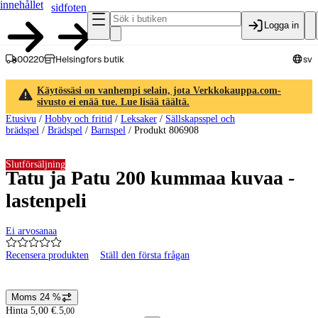
innehållet
sidfoten
Logga in
00220
Helsingfors butik
sv
Käytössäsi on vanhempi selain, jota Verkkokauppa.com-
sivusto ei enää tue. Lue lisää täältä.
Etusivu
/
Hobby och fritid
/
Leksaker
/
Sällskapsspel och
brädspel
/
Brädspel
/
Barnspel
/
Produkt 806908
Slutförsäljning
Tatu ja Patu 200 kummaa kuvaa -
lastenpeli
Ei arvosanaa
Recensera produkten
Ställ den första frågan
Produktbilder och videor
Moms 24 %
Prisinformation
Hinta 5,00 €.
5
,
00