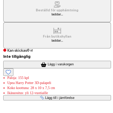
Beställd för upphämtning
laddar...
Från butikshyllan
laddar...
Kan skickas
0
st
Inte tillgänglig
Lägg i varukorgen
Paloja: 155 kpl
Upea Harry Potter 3D-palapeli
Koko koottuna: 28 x 10 x 7,5 cm
Ikäsuositus: yli 12-vuotiaille
Lägg till i jämförelse