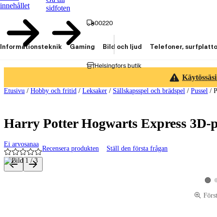
innehållet
sidfoten
00220
Informationsteknik
Gaming
Bild och ljud
Telefoner, surfplatt
Helsingfors butik
Käytössäsi
Etusivu
/
Hobby och fritid
/
Leksaker
/
Sällskapsspel och brädspel
/
Pussel
/
P
Harry Potter Hogwarts Express 3D-pa
Ei arvosanaa
Recensera produkten
Ställ den första frågan
Produktbilder och videor
Visa
Förs