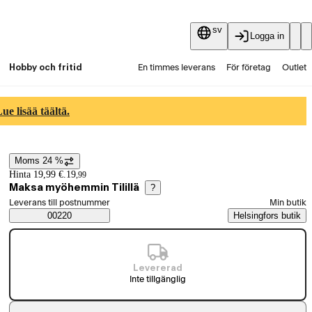
sv
Logga in
Hobby och fritid
En timmes leverans
För företag
Outlet
Fyndpartier
Guider och artiklar
Vaihtokauppa
e lisää täältä.
Tjänster
Aktuellt
Moms 24 %
Prisinformation
Hinta 19,99 €.
19
,
99
Maksa myöhemmin Tilillä
?
Välj beställningssätt
Leverans till postnummer
Min butik
Saatavuustiedot
00220
Helsingfors butik
Levererad
Inte tillgänglig