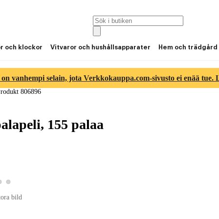
or och klockor
Vitvaror och hushållsapparater
Hem och trädgård
 on vanhempi selain, jota Verkkokauppa.com-sivusto ei enää tue. Lu
rodukt 806896
lapeli, 155 palaa
Visa produktbild 2
Visa produktbild 3
 produktbild 1
tora bild