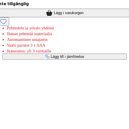
nte tillgänglig
Lägg i varukorgen
Pehmolelu ja yövalo yhdessä
Ihanan pehmeää materiaalia
Automaattinen uniajastin
Vaatii paristot 3 x AAA
Ikäsuositus: yli 3-vuotiaille
Lägg till i jämförelse
Betaltjänster