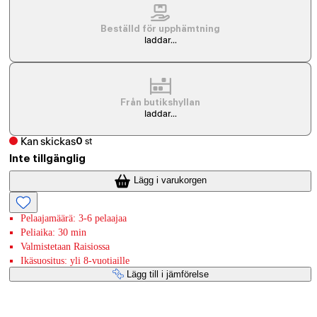
Beställd för upphämtning
laddar...
Från butikshyllan
laddar...
Kan skickas
0
st
Inte tillgänglig
Lägg i varukorgen
Pelaajamäärä: 3-6 pelaajaa
Peliaika: 30 min
Valmistetaan Raisiossa
Ikäsuositus: yli 8-vuotiaille
Lägg till i jämförelse