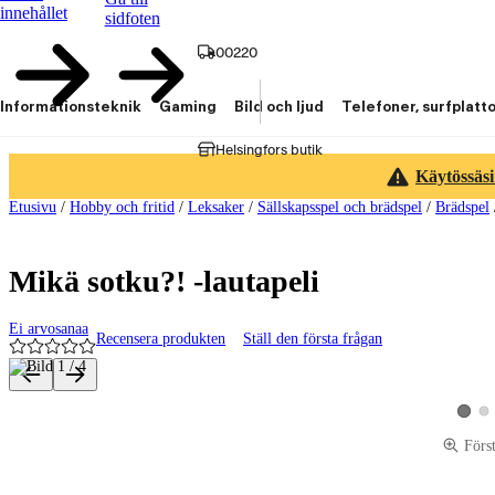
innehållet
sidfoten
00220
Informationsteknik
Gaming
Bild och ljud
Telefoner, surfplatt
Helsingfors butik
Käytössäsi
Etusivu
/
Hobby och fritid
/
Leksaker
/
Sällskapsspel och brädspel
/
Brädspel
Mikä sotku?! -lautapeli
Ei arvosanaa
Recensera produkten
Ställ den första frågan
Produktbilder och videor
Vis
Visa p
Förs