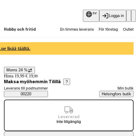
sv
Logga in
Hobby och fritid
En timmes leverans
För företag
Outlet
Fyndpartier
Guider och artiklar
Vaihtokauppa
e lisää täältä.
Tjänster
Aktuellt
Moms 24 %
Prisinformation
Hinta 19,99 €.
19
,
99
Maksa myöhemmin Tilillä
?
Välj beställningssätt
Leverans till postnummer
Min butik
Saatavuustiedot
00220
Helsingfors butik
Levererad
Inte tillgänglig